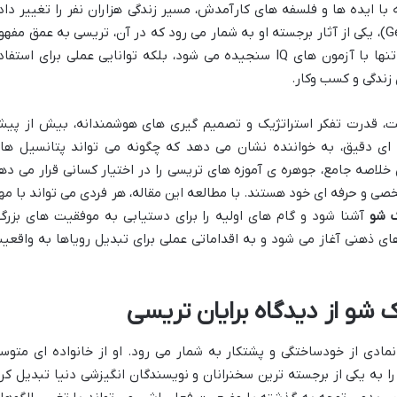
ا ایده ها و فلسفه های کارآمدش، مسیر زندگی هزاران نفر را تغییر داد
است. کتاب «باهوش و زیرک شو» (Get Smart)، یکی از آثار برجسته او به شمار می رود که در آن، تریسی به عمق مفه
هوش و زیرکی می پردازد؛ نه آن هوشی که تنها با آزمون های IQ سنجیده می شود، بلکه توانایی عملی برای استف
زندگی و کسب وکار.
ت، قدرت تفکر استراتژیک و تصمیم گیری های هوشمندانه، بیش از پی
ای دقیق، به خواننده نشان می دهد که چگونه می تواند پتانسیل ها
خلاصه جامع، جوهره ی آموزه های تریسی را در اختیار کسانی قرار می ده
صی و حرفه ای خود هستند. با مطالعه این مقاله، هر فردی می تواند با مه
ک شو
آشنا شود و گام های اولیه را برای دستیابی به موفقیت های بزرگت
های ذهنی آغاز می شود و به اقداماتی عملی برای تبدیل رویاها به واقعی
شو از دیدگاه برایان تریسی
مادی از خودساختگی و پشتکار به شمار می رود. او از خانواده ای متوس
ا به یکی از برجسته ترین سخنرانان و نویسندگان انگیزشی دنیا تبدیل کرد