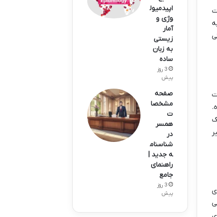
اپیدمیول
ت
وژی و
ه
آمار
ی
زیستی
به زبان
ساده
3 روز
پیش
صفحه
ت
مشخصا
.
ت
ک
همسر
ر
در
شناسنام
ه جدید |
راهنمای
جامع
3 روز
ی
پیش
ی
له ای