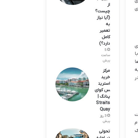
ی
از
ی
چیست؟
(آیا نیاز
به
تعمیر
کامل
دارد؟)
ی
5
ا
ساعت
پیش
ها
ه
مرکز
خرید
ر
استریت
س کوای
پنانگ |
Straits
Quay
ست
3 روز
پیش
م
ک
تحولی
در اجاره