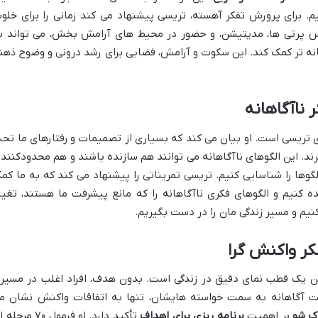
یم. برای پرورش تفکر آهسته، تریسی پیشنهاد می کند زمانی را برای خلو
س پرتی ها، مدیتیشن، و حضور در محیط های آرامش بخش، می تواند ب
انه تر کمک کند. این سکوت و آرامش، فضایی برای رشد درونی و وضوح ذهن
ی تریسی است. او بیان می کند که بسیاری از تصمیمات و رفتارهای ما تح
رند. این الگوهای ناآگاهانه می توانند هم سازنده باشند و هم محدودکننده
الگوها را شناسایی کنیم. تریسی تمریناتی را پیشنهاد می کند که به ما کم
ه کنیم و الگوهای فکری ناآگاهانه را که مانع پیشرفت ما هستند، تغیی
کنیم و مسیر زندگی مان را در دست بگیریم.
 یک قطب نمای دقیق در زندگی است. بدون هدف، افراد اغلب در مسیر
 آگاهانه به سمت خواسته هایشان، تنها به اتفاقات واکنش نشان م
ک شو
بر اهمیت
برنامه ریزی برای اهداف
تأکید دارد. او فرمول «۷ مرح