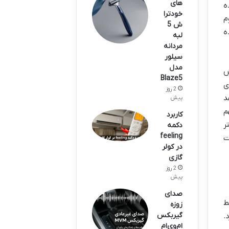
های
ه
خودترا
وم
ش 5
اده
لبه
مردانه
سیلور
مدل
ش
Blaze5
ی
2 روز
د
پیش
م
کاربرد
ر
دکمه
feeling
ت
در کولر
گازی
2 روز
پیش
صدای
ط
زوزه
گیربکس
.
ام‌وی‌ام