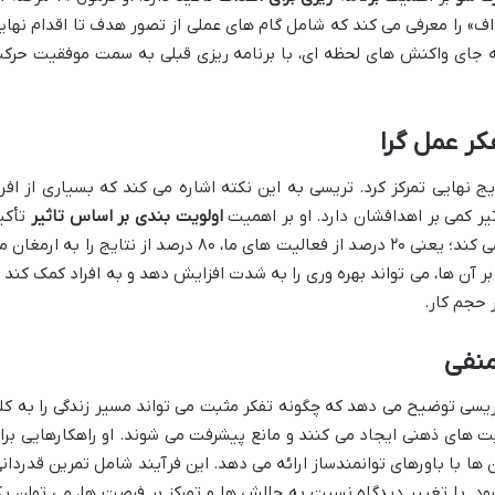
اف» را معرفی می کند که شامل گام های عملی از تصور هدف تا اقدام نهای
به جای واکنش های لحظه ای، با برنامه ریزی قبلی به سمت موفقیت حرک
ج نهایی تمرکز کرد. تریسی به این نکته اشاره می کند که بسیاری از افرا
یر کمی بر اهدافشان دارد. او بر اهمیت
اولویت بندی بر اساس تاثیر
تأکی
دارد و «قانون ۸۰/۲۰» (اصل پارتو) را مطرح می کند؛ یعنی ۲۰ درصد از فعالیت های ما، ۸۰ درصد از نتایج را به ارم
د کلیدی و تمرکز بر آن ها، می تواند بهره وری را به شدت افزایش دهد و به افراد کمک کند 
 حجم کار.
یسی توضیح می دهد که چگونه تفکر مثبت می تواند مسیر زندگی را به کل
ت های ذهنی ایجاد می کنند و مانع پیشرفت می شوند. او راهکارهایی برا
 ها با باورهای توانمندساز ارائه می دهد. این فرآیند شامل تمرین قدردانی
د. با تغییر دیدگاه نسبت به چالش ها و تمرکز بر فرصت ها، می توان ی