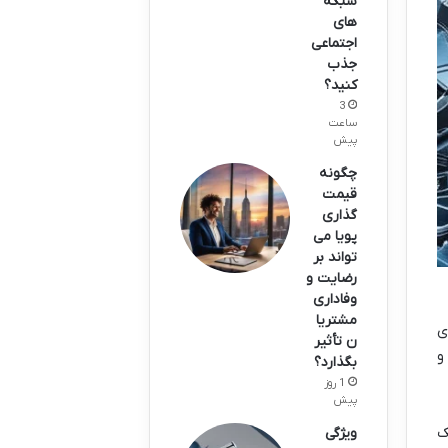
شبکه
های
اجتماعی
جذب
کنید؟
3
ساعت
پیش
چگونه
قیمت
گذاری
پویا می
تواند بر
رضایت و
وفاداری
مشتریا
ی
ن تأثیر
و
بگذارد؟
1 روز
پیش
ک
ویژگی