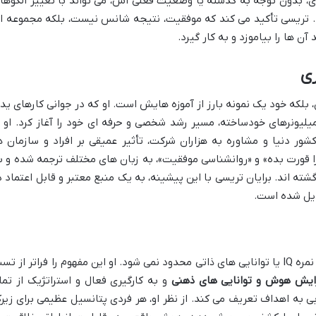
دی، بدون توجه به گذشته یا وضعیت فعلی اش، می تواند با تغییر الگوها
. تریسی تأکید می کند که موفقیت، نتیجه شانس نیست، بلکه مجموعه ا
ن ها را بیاموزد و به کار گیرد.
زی
 بلکه خود یک نمونه بارز از آموزه هایش است. او که در جوانی کارهای ید
ی میلیونرهای خودساخته، مسیر رشد شخصی و حرفه ای خود را آغاز کرد. او ب
گزاری سمینارهای متعدد در بیش از ۷۰ کشور دنیا و مشاوره به هزاران شرکت، تأثیر عمیقی بر افراد و سازمان 
 را قورت بده» و «روانشناسی موفقیت»، به زبان های مختلف ترجمه شده و ب
ته اند. برایان تریسی با این پیشینه، به یک منبع معتبر و قابل اعتماد د
دیل شده است.
در نگاه برایان تریسی، هوش و زیرکی تنها به نمره IQ یا توانایی های ذاتی محدود نمی شود. او این مفهوم را فراتر از ت
ایش هوش و توانایی های ذهنی
و به کارگیری فعال و استراتژیک از تما
به اهداف تعریف می کند. از نظر او، هر فردی پتانسیل عظیمی برای زیر