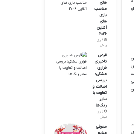
م
های
و
مناسب
بازی
های
آنلاین
۲۰۲۶
3 روز
پیش
قرص
ن
تاخیری
ش
فراری
ت
مشکی؛
بررسی
می
اصالت و
ن
تفاوت با
سایر
رنگ‌ها
3 روز
پیش
ت
معرفی
ک
منابع