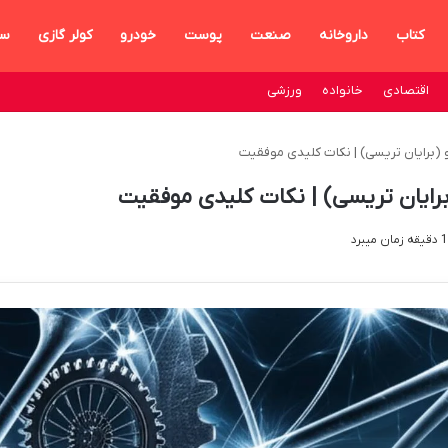
کتاب
داروخانه
صنعت
پوست
خودرو
کولر گازی
سا
اقتصادی
خانواده
ورزشی
(برایان تریسی) | نکات کلیدی موفقیت
رایان تریسی) | نکات کلیدی موفقیت