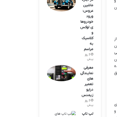
و
ماشین
ن
عروس:
ورود
خودروها
ی لوکس
و
کلاسیک
ز
به
ن
مراسم
ی
3 روز
ن
پیش
ه
معرفی
ق
نمایندگی‌
های
تعمیر
درایو
زیمنس
3 روز
ی
پیش
و
لپ تاپ