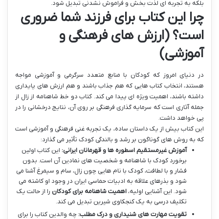
بلکه به تجربه ای لذت بخش و فراموش نشدنی تبدیل شود.
چرا این کتاب برای فرزند شما ضروری
است؟ (ارزش های فرهنگی و
آموزشی)
در دنیای امروز که کودکان با منابع متعدد سرگرمی و آموزشی مواجه
هستند، انتخاب کتاب هایی که هم جذاب باشند و هم ارزش های پایداری
داشته باشند، اهمیت ویژه ای پیدا می کند. کتاب دو خط شاهنامه از زال از
جمله آثاری است که سرمایه گذاری فرهنگی بر روی آن، نتایج درخشانی را در
پی خواهد داشت.
این کتاب بیش از یک داستان ساده، یک تجربه غنی فرهنگی و آموزشی است
که به روش های گوناگون بر رشد و بالندگی کودک تأثیر می گذارد:
آموزش غیرمستقیم اسطوره ها و قهرمانان ایرانی:
این کتاب اولین
برخورد کودک با شاهنامه و شخصیت های نمادین آن است. بدون
فشار و با لطافت، کودک با نام هایی چون زال، سام و سیمرغ آشنا می
شود و بذرهای علاقه به ادبیات حماسی ایران در وجود او کاشته می
شود. این آشنایی اولیه،
اهمیت شاهنامه برای کودکان
را از حالت یک
تکلیف درسی به یک کنجکاوی شیرین تبدیل می کند.
تقویت مهارت های شنیداری و درک مطلب:
چه والدین کتاب را برای