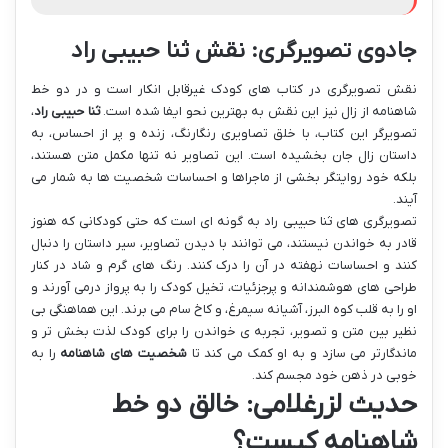
جادوی تصویرگری: نقش ثنا حبیبی راد
نقش تصویرگری در کتاب های کودک غیرقابل انکار است و در دو خط
شاهنامه از زال نیز این نقش به بهترین نحو ایفا شده است.
ثنا حبیبی راد
،
تصویرگر این کتاب، با خلق تصاویری رنگارنگ، زنده و پر از احساس، به
داستان زال جان بخشیده است. این تصاویر نه تنها مکمل متن هستند،
بلکه خود روایتگر بخشی از ماجراها و احساسات شخصیت ها به شمار می
آیند.
تصویرگری های ثنا حبیبی راد به گونه ای است که حتی کودکانی که هنوز
قادر به خواندن نیستند، می توانند با دیدن تصاویر، سیر داستان را دنبال
کنند و احساسات نهفته در آن را درک کنند. رنگ های گرم و شاد در کنار
طراحی های هوشمندانه و پرجزئیات، تخیل کودک را به پرواز درمی آورند و
او را به قلب کوه البرز، آشیانه سیمرغ، و کاخ سام می برند. این هماهنگی بی
نظیر بین متن و تصویر، تجربه ی خواندن را برای کودک لذت بخش تر و
ماندگارتر می سازد و به او کمک می کند تا
شخصیت های شاهنامه
را به
خوبی در ذهن خود مجسم کند.
حدیث لزرغلامی: خالق دو خط
شاهنامه کیست؟