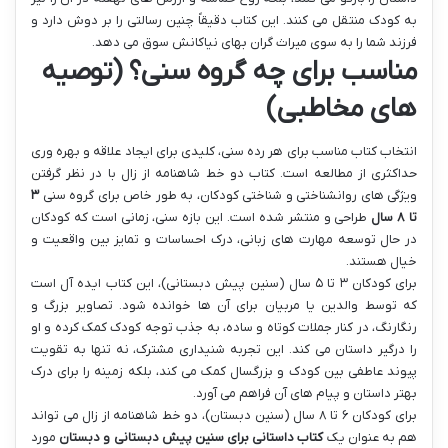
به کودک منتقل می کنند. این کتاب دقیقاً چنین رسالتی را بر دوش دارد و
فرزند شما را به سوی میراث گران بهای نیاکانش سوق می دهد.
مناسب برای چه گروه سنی؟ (توصیه
های مخاطبی)
انتخاب کتاب مناسب برای هر رده سنی، کلیدی برای ایجاد علاقه و بهره وری
حداکثری از مطالعه است. کتاب دو خط شاهنامه از زال با در نظر گرفتن
ویژگی های روانشناختی و شناختی کودکان، به طور خاص برای گروه سنی
۳
تا ۸ سال
طراحی و منتشر شده است. این بازه سنی، زمانی است که کودکان
در حال توسعه مهارت های زبانی، درک احساسات و تمایز بین واقعیت و
خیال هستند.
برای کودکان ۳ تا ۵ سال (سنین پیش دبستانی)، این کتاب ایده آل است
که توسط والدین یا مربیان برای آن ها خوانده شود. تصاویر بزرگ و
رنگارنگ، در کنار جملات کوتاه و ساده، به جذب توجه کودک کمک کرده و او
را درگیر داستان می کند. این تجربه شنیداری مشترک، نه تنها به تقویت
پیوند عاطفی بین کودک و بزرگسال کمک می کند، بلکه زمینه را برای درک
بهتر داستان و پیام های آن فراهم می آورد.
برای کودکان ۶ تا ۸ سال (سنین دبستان)، دو خط شاهنامه از زال می تواند
هم به عنوان یک
کتاب داستانی برای سنین پیش دبستانی و دبستان
مورد