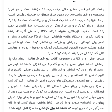
پشت هر اثر فاخر، ذهن خلاق یک نویسنده نهفته است و در مورد
مجموعه دو خط شاهنامه، این ذهن خلاق متعلق به
حدیث لزرغلامی
است.
او نه تنها یک نویسنده، بلکه یک قصه‎ گوی چیره‎دست است که با درک
عمیق از دنیای کودکان و میراث فرهنگی ایران، دست به خلق آثاری بی نظیر
زده است. حدیث لزرغلامی، متولد مرداد ۱۳۶۰ و دانش آموخته رشته
روزنامه نگاری از دانشگاه علامه طباطبایی، بیش از ۲۵ جلد کتاب داستان و
شعر برای کودکان، نوجوانان و بزرگسالان منتشر کرده است. او همچنین
عضو هیئت مدیره انجمن نویسندگان کودک و نوجوان بوده و فعالیت
های گسترده ای در زمینه ادبیات کودک دارد.
هدف اصلی او از نگارش مجموعه
کتاب دو خط شاهنامه
، ایجاد یک پل
ارتباطی محکم میان نسل جدید و گنجینه بی انتهای شاهنامه فردوسی
است. او باور دارد که اساطیر و قهرمانان ایرانی، بخش جدایی ناپذیری از
هویت ملی ما هستند و باید از سنین پایین به کودکان معرفی شوند.
لزرغلامی با هوشمندی، پیچیدگی های زبانی و ادبی شاهنامه را کنار گذاشته
و تنها جان مایه و پیام اصلی داستان ها را با بیانی ساده، دلنشین و
کودکانه بازنویسی کرده است. این رویکرد، به کودکان فرصت می دهد تا
بدون درگیر شدن با دشواری های متن اصلی، با شور و هیجان وارد دنیای
پهلوانان شاهنامه شوند و با آن ها ارتباط عاطفی برقرار کنند. او با قلم
سحرآمیز خود، کاری کرده که
شاهنامه برای کودکان
نه تنها قابل فهم باشد،