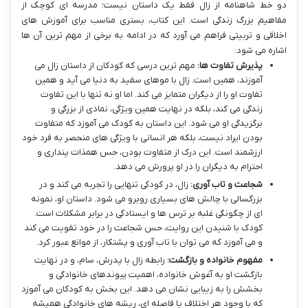
دو خط شاهنامه از زال فقط یک داستان نیست؛ مدرسه ای کوچک از
مفاهیم بزرگ زندگی است. این کتاب، بستری مناسب برای آموزش های
اخلاقی و تربیتی فراهم می آورد که در ادامه به برخی از مهم ترین آن ها
اشاره می شود:
پذیرش تفاوت ها:
مهم ترین درسی که کودکان از داستان زال می
آموزند، همین است. زال با موهای سفید به دنیا می آید و همین
تفاوت او را از دیگران متمایز می کند. اما او نه تنها با این تفاوت
زندگی می کند، بلکه در نهایت همین ویژگی، نمادی از بزرگی و
برگزیدگی او می شود. این داستان به کودک می آموزد که متفاوت
بودن ایراد نیست، بلکه هر انسانی با ویژگی های منحصر به فرد خود
ارزشمند است. این درک از متفاوت بودن، حس همذات پنداری و
احترام به دیگران را در او پرورش می دهد.
شجاعت و تاب آوری:
زال، در کودکی تنهایی را تجربه می کند و در
بزرگسالی با چالش های بسیاری روبرو می شود. داستان او، نمونه
ای از چگونگی غلبه بر ترس ها و ایستادگی در برابر مشکلات است.
کودک با شنیدن این روایت، حس شجاعت را در خود تقویت می کند
و می آموزد که می توان با تاب آوری و پشتکار، از موانع عبور کرد.
مفهوم خانواده و بازگشت:
رابطه زال با پدرش، سام، و در نهایت
بازگشت او به آغوش خانواده، اهمیت پیوندهای خانوادگی و
بخشش را به زیبایی نشان می دهد. این بخش به کودکان می آموزد
که با وجود هر اختلاف یا فاصله ای، ریشه های خانوادگی همیشه