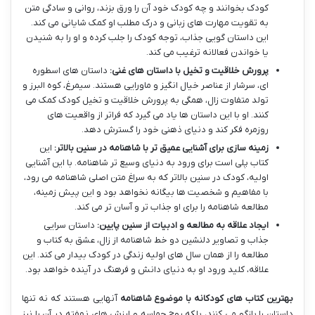
کودک بخوانند و چه کودک خود آن را ورق بزند، روانی و سادگی متن
به تقویت مهارت های زبانی و درک مطلب او کمک شایانی می کند.
این داستان گویی جذاب، توجه کودک را جلب کرده و او را به شنیدن
یا خواندن فعالانه ترغیب می کند.
پرورش خلاقیت و تخیل با داستان های غنی:
داستان های اسطوره
ای، سرشار از عناصر خیال انگیز و ماورایی هستند. سیمرغ، کوه البرز و
تولد متفاوت زال، همگی به پرورش خلاقیت و تخیل کودک کمک می
کنند. او با این داستان ها یاد می گیرد که فراتر از واقعیت های
روزمره فکر کند و دنیای ذهنی خود را گسترش دهد.
زمینه سازی برای آشنایی عمیق تر با شاهنامه در سنین بالاتر:
این
کتاب پلی است برای ورود به دنیای وسیع تر شاهنامه. با این آشنایی
اولیه، کودک در سنین بالاتر که به سراغ متن اصلی شاهنامه می رود،
با مفاهیم و شخصیت ها بیگانه نخواهد بود و این پیش زمینه،
مطالعه شاهنامه را برای او جذاب تر و آسان تر می کند.
ایجاد علاقه به مطالعه و ادبیات از سنین پایین:
داستان سرایی
جذاب و تصاویر دلنشین دو خط شاهنامه از زال، عشق به کتاب و
مطالعه را از همان سال های اولیه زندگی در کودک بیدار می کند. این
علاقه، کلید ورود او به دنیای دانش و فرهنگ در آینده خواهد بود.
بهترین کتاب های کودکانه با موضوع شاهنامه
آنهایی هستند که نه تنها
داستان را بازگو می کنند، بلکه روح حماسه و ارزش های نهفته در آن را نیز