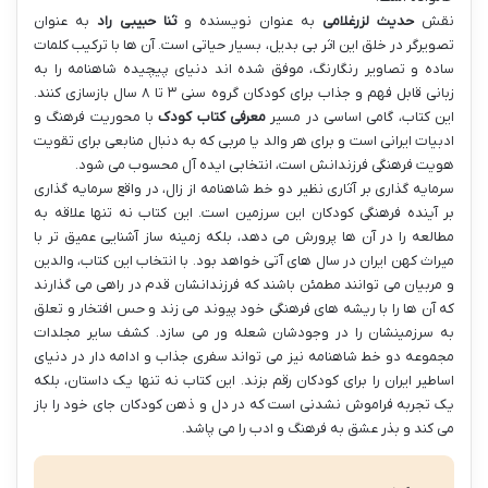
نقش
حدیث لزرغلامی
به عنوان نویسنده و
ثنا حبیبی راد
به عنوان
تصویرگر در خلق این اثر بی بدیل، بسیار حیاتی است. آن ها با ترکیب کلمات
ساده و تصاویر رنگارنگ، موفق شده اند دنیای پیچیده شاهنامه را به
زبانی قابل فهم و جذاب برای کودکان گروه سنی ۳ تا ۸ سال بازسازی کنند.
این کتاب، گامی اساسی در مسیر
معرفی کتاب کودک
با محوریت فرهنگ و
ادبیات ایرانی است و برای هر والد یا مربی که به دنبال منابعی برای تقویت
هویت فرهنگی فرزندانش است، انتخابی ایده آل محسوب می شود.
سرمایه گذاری بر آثاری نظیر دو خط شاهنامه از زال، در واقع سرمایه گذاری
بر آینده فرهنگی کودکان این سرزمین است. این کتاب نه تنها علاقه به
مطالعه را در آن ها پرورش می دهد، بلکه زمینه ساز آشنایی عمیق تر با
میراث کهن ایران در سال های آتی خواهد بود. با انتخاب این کتاب، والدین
و مربیان می توانند مطمئن باشند که فرزندانشان قدم در راهی می گذارند
که آن ها را با ریشه های فرهنگی خود پیوند می زند و حس افتخار و تعلق
به سرزمینشان را در وجودشان شعله ور می سازد. کشف سایر مجلدات
مجموعه دو خط شاهنامه نیز می تواند سفری جذاب و ادامه دار در دنیای
اساطیر ایران را برای کودکان رقم بزند. این کتاب نه تنها یک داستان، بلکه
یک تجربه فراموش نشدنی است که در دل و ذهن کودکان جای خود را باز
می کند و بذر عشق به فرهنگ و ادب را می پاشد.