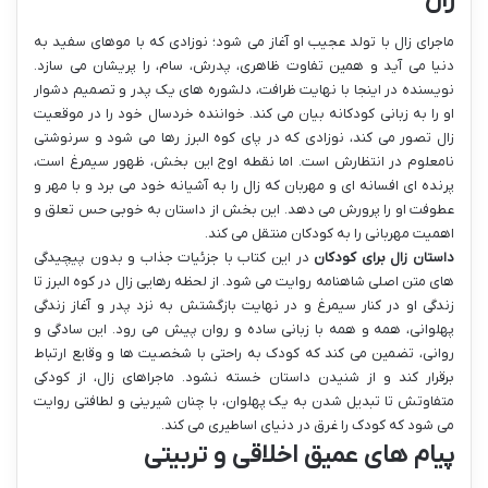
زال
ماجرای زال با تولد عجیب او آغاز می شود؛ نوزادی که با موهای سفید به
دنیا می آید و همین تفاوت ظاهری، پدرش، سام، را پریشان می سازد.
نویسنده در اینجا با نهایت ظرافت، دلشوره های یک پدر و تصمیم دشوار
او را به زبانی کودکانه بیان می کند. خواننده خردسال خود را در موقعیت
زال تصور می کند، نوزادی که در پای کوه البرز رها می شود و سرنوشتی
نامعلوم در انتظارش است. اما نقطه اوج این بخش، ظهور سیمرغ است،
پرنده ای افسانه ای و مهربان که زال را به آشیانه خود می برد و با مهر و
عطوفت او را پرورش می دهد. این بخش از داستان به خوبی حس تعلق و
اهمیت مهربانی را به کودکان منتقل می کند.
داستان زال برای کودکان
در این کتاب با جزئیات جذاب و بدون پیچیدگی
های متن اصلی شاهنامه روایت می شود. از لحظه رهایی زال در کوه البرز تا
زندگی او در کنار سیمرغ و در نهایت بازگشتش به نزد پدر و آغاز زندگی
پهلوانی، همه و همه با زبانی ساده و روان پیش می رود. این سادگی و
روانی، تضمین می کند که کودک به راحتی با شخصیت ها و وقایع ارتباط
برقرار کند و از شنیدن داستان خسته نشود. ماجراهای زال، از کودکی
متفاوتش تا تبدیل شدن به یک پهلوان، با چنان شیرینی و لطافتی روایت
می شود که کودک را غرق در دنیای اساطیری می کند.
پیام های عمیق اخلاقی و تربیتی