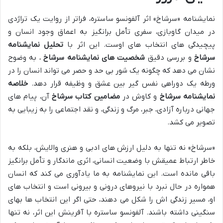
نمایشنامه «سرشاخ» اثر آلفونسو ساستره، فراتر از روایت یک تراژدی
در میدان گاوبازی، سفری تأمل برانگیز به اعماق وجود انسان و
پیچیدگی های انتخاب های اوست. این اثر با
تحلیل نمایشنامه
سرشاخ
و بررسی دقیق
شخصیت های نمایشنامه سرشاخ
، به وضوح
نشان می دهد که چگونه یک شور بی حد و حصر می تواند انسان را در
ورطه یک دوراهی نفس گیر بین عشق و وظیفه قرار دهد.
خلاصه
نمایشنامه سرشاخ
و کاوش در
مضامین کتاب سرشاخ
آن، پیام های
جهانی درباره آزادی، جبر، مرگ و زندگی، و نقد اجتماعی را به زیبایی به
تصویر می کشد.
«سرشاخ» نه تنها به دلیل ارزش های ادبی و هنری والایش، بلکه به
خاطر ارتباط عمیقش با وضعیت انسانی، اثری ماندگار و تأمل برانگیز
باقی مانده است. این نمایشنامه به ما یادآوری می کند که انسان
همواره در حال نبرد با نیروهای درونی و بیرونی است و انتخاب های
او، مسیر زندگی اش را شکل می دهند، حتی اگر این انتخاب ها بهای
سنگینی داشته باشند. آلفونسو ساستره با آفرینش این اثر، نه تنها