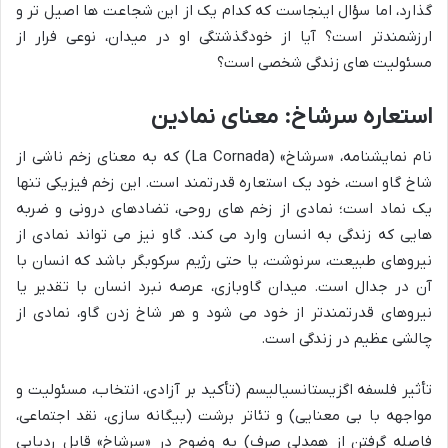
گذارد، اما سؤال اینجاست که کدام یک از این شجاعت ها اصیل تر و
ارزشمندتر است؟ آیا از خودگذشتگی او در میدان، نوعی فرار از
مسئولیت های زندگی شخصی است؟
استعاره سرشاخ: معنای نمادین
نام نمایشنامه، «سرشاخ» (La Cornada) که به معنای زخم ناشی از
شاخ گاو است، خود یک استعاره قدرتمند است. این زخم فیزیکی تنها
یک نماد است؛ نمادی از زخم های روحی، تضادهای درونی و ضربه
هایی که زندگی به انسان وارد می کند. گاو نیز می تواند نمادی از
نیروهای طبیعت، سرنوشت، یا حتی رژیم سرکوبگر باشد که انسان با
آن در جدال است. میدان گاوبازی، عرصه نبرد انسان با تقدیر یا
نیروهای قدرتمندتر از خود می شود و هر شاخ زدن گاو، نمادی از
چالشی عظیم در زندگی است.
تأثیر فلسفه اگزیستانسیالیسم (تأکید بر آزادی، انتخاب، مسئولیت و
مواجهه با بی معنایی) و تئاتر برشت (بیگانه سازی، نقد اجتماعی،
فاصله گرفتن از همدلی صرف) به وضوح در «سرشاخ» قابل ردیابی