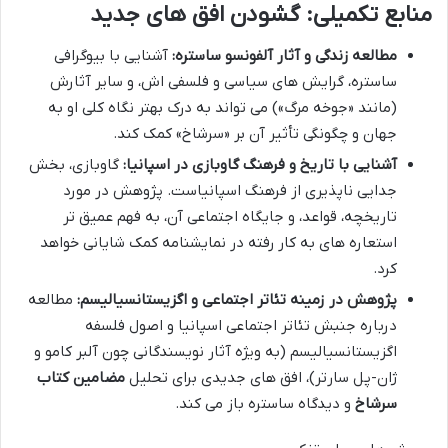
منابع تکمیلی: گشودن افق های جدید
مطالعه زندگی و آثار آلفونسو ساستره:
آشنایی با بیوگرافی
ساستره، گرایش های سیاسی و فلسفی اش، و سایر آثارش
(مانند «جوخه مرگ») می تواند به درک بهتر نگاه کلی او به
جهان و چگونگی تأثیر آن بر «سرشاخ» کمک کند.
آشنایی با تاریخ و فرهنگ گاوبازی در اسپانیا:
گاوبازی، بخش
جدایی ناپذیری از فرهنگ اسپانیاست. پژوهش در مورد
تاریخچه، قواعد، و جایگاه اجتماعی آن، به فهم عمیق تر
استعاره های به کار رفته در نمایشنامه کمک شایانی خواهد
کرد.
پژوهش در زمینه تئاتر اجتماعی و اگزیستانسیالیسم:
مطالعه
درباره جنبش تئاتر اجتماعی اسپانیا و اصول فلسفه
اگزیستانسیالیسم (به ویژه آثار نویسندگانی چون آلبر کامو و
ژان-پل سارتر)، افق های جدیدی برای تحلیل
مضامین کتاب
سرشاخ
و دیدگاه ساستره باز می کند.