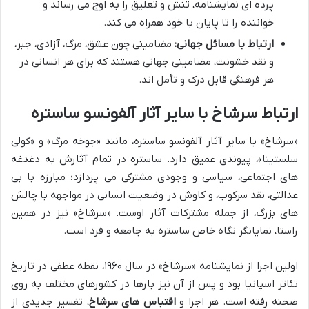
پرده ای نمایشنامه، تنش و تعلیق را به اوج می رساند و
خواننده را تا پایان با خود همراه می کند.
ارتباط با مسائل جهانی:
مضامینی چون عشق، مرگ، آزادی، جبر،
و نقد خشونت، مضامینی جهانی هستند که برای هر انسانی در
هر فرهنگی قابل درک و تأمل اند.
ارتباط سرشاخ با سایر آثار آلفونسو ساستره
«سرشاخ» با سایر آثار آلفونسو ساستره، مانند «جوخه مرگ» و «کولی
سلستینا»، پیوندی عمیق دارد. ساستره در تمام آثارش به دغدغه
های اجتماعی، سیاسی و وجودی مشترکی می پردازد؛ مبارزه با بی
عدالتی، نقد سرکوب، و کاوش در وضعیت انسانی در مواجهه با چالش
های بزرگ، از جمله مشترکات آثار اوست. «سرشاخ» نیز در همین
راستا، نمایانگر نگاه خاص ساستره به جامعه و فرد است.
اولین اجرا از نمایشنامه «سرشاخ» در سال ۱۹۶۰، نقطه عطفی در تاریخ
تئاتر اسپانیا بود و پس از آن نیز بارها در کشورهای مختلف به روی
صحنه رفته است. هر اجرا و
اقتباس های سرشاخ
، تفسیر جدیدی از