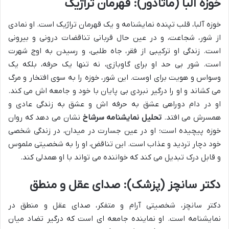
خوزه آلبا (ماتادور): قهرمان تراژیک
خوزه آلبا، قلب تپنده نمایشنامه و یک قهرمان تراژیک است. او نمادی
از شور، شجاعت، و در عین حال قربانی تناقضات درونی و بیرونی
است. زندگی او ترکیبی از فقر، جاه طلبی، و رسیدن به اوج شهرت
است. شور بی حد او برای گاوبازی، نه تنها یک حرفه، بلکه یک
وسواس و هویت برای اوست. این شور، خوزه را به سوی افتخار و مرگ
می کشاند و او را درگیر نبردی بی پایان با خود و جامعه اش می کند.
او در دام دوراهی عشق به حرفه اش و عشق به زندگی عادی و
همسرش می افتد.
تحلیل نمایشنامه سرشاخ
نشان می دهد که روان
خوزه پیچیده است؛ او در عین جسارت در میدان، در زندگی شخصی
خود دچار تردید و عذاب است. این تناقض، او را به شخصیتی ملموس
و قابل درک تبدیل می کند که خواننده می تواند با او همدلی کند.
دکتر سانچز (پزشک): صدای عقل و منطق
دکتر سانچز، شخصیتی آرام و متفکر، صدای عقل و منطق در
نمایشنامه است. او نماینده جامعه ای است که درگیر تضاد میان