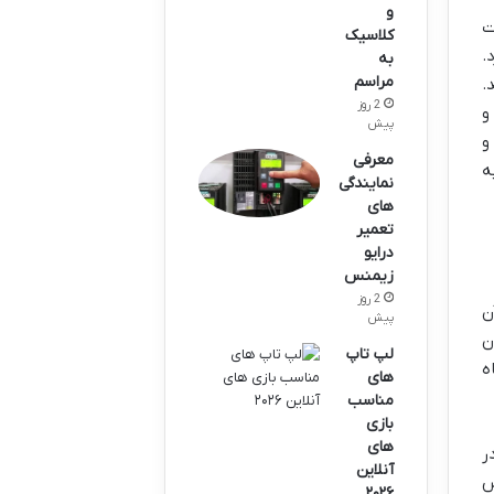
و
ت
کلاسیک
.
به
مراسم
.
2 روز
و
پیش
و
معرفی
ه
نمایندگی‌
های
تعمیر
درایو
زیمنس
2 روز
 آن
پیش
ان
لپ تاپ
ه با دیدگاه
های
مناسب
بازی
های
ر
آنلاین
س
۲۰۲۶