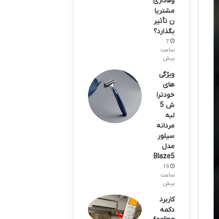
وفاداری
مشتریا
ن تأثیر
بگذارد؟
7
ساعت
پیش
ویژگی
های
خودترا
ش 5
لبه
مردانه
سیلور
مدل
Blaze5
19
ساعت
پیش
کاربرد
دکمه