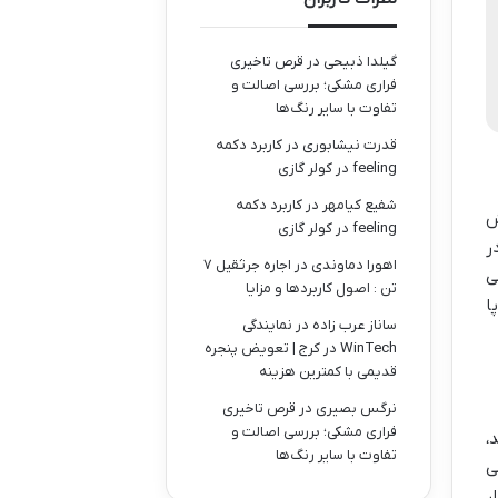
گیلدا ذبیحی
در
قرص تاخیری
فراری مشکی؛ بررسی اصالت و
تفاوت با سایر رنگ‌ها
قدرت نیشابوری
در
کاربرد دکمه
feeling در کولر گازی
شفیع کیامهر
در
کاربرد دکمه
ش
feeling در کولر گازی
ر
اهورا دماوندی
در
اجاره جرثقیل ۷
ی
تن : اصول کاربردها و مزایا
ا
ساناز عرب زاده
در
نمایندگی
WinTech در کرج | تعویض پنجره
قدیمی با کمترین هزینه
نرگس بصیری
در
قرص تاخیری
فراری مشکی؛ بررسی اصالت و
،
تفاوت با سایر رنگ‌ها
ی
ر