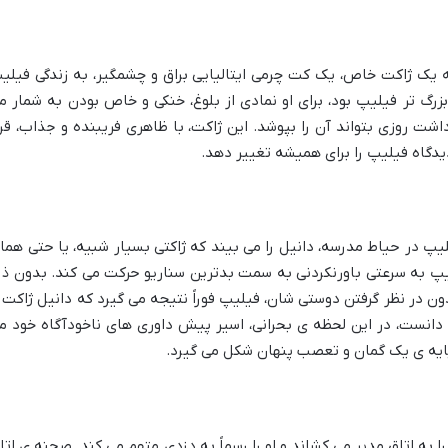
 یک ژاکت خاص، یک کت چرمی ایتالیایی براق و چشمگیر، به زندگی فیلی
بزرگ تر فیلیپ بود، برای او نمادی از بلوغ، خنکی و خاص بودن به شمار م
اشت روزی بتواند آن را بپوشد. این ژاکت، با ظاهری فریبنده و جذاب، قرا
دیدگاه فیلیپ را برای همیشه تغییر دهد.
لیپ در حیاط مدرسه، دانیل را می بیند که ژاکتی بسیار شبیه، یا حتی هما
فیلیپ به سرعتی باورنکردنی به سمت بدترین سناریو حرکت می کند. بدون ذر
 در نظر گرفتن دوستی شان، فیلیپ فوراً نتیجه می گیرد که دانیل ژاکت ر
دانست، در این لحظه ی بحرانی، اسیر پیش داوری های ناخودآگاه خود م
 پایه ی یک گمان و تعصب پنهان شکل می گیرد.
ا به اتاق مدیر می کشاند و او را رسماً به دزدی متهم می کند. صحنه ی اتا