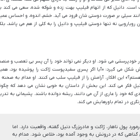
ب است. دانیل که از اتهام فیلیپ بهت زده و شوکه شده، سعی می کند ب
مانند سیلی بر صورت دوستی شان فرود می آید. خشم، اندوه، و احساس عمی
 رویارویی نه تنها دوستی فیلیپ و دانیل را به کلی از هم می پاشد، بلک
ار خودپرسشی می شود. او دیگر نمی تواند خود را آن پسر بی تعصب و منص
نش شکل می گیرد: «آیا اگر پسری سفیدپوست ژاکت را پوشیده بود، همی
هستم؟» این افکار، آرامش را از فیلیپ سلب می کنند. او مدام به صحنه 
یل فکر می کند. این بخش از داستان به خوبی نشان می دهد که چگون
ی که خود را عاری از آن می دانند، ریشه دوانده باشند. پشیمانی به تدری
ازنگری در تمام باورهایش می کند.
رد پول ناهار، ژاکت و مادربزرگ دنیل گفته، واقعیت دارد. اما
گناهی که در درونش به وجود آمده بود، خلاص شود. مدام به