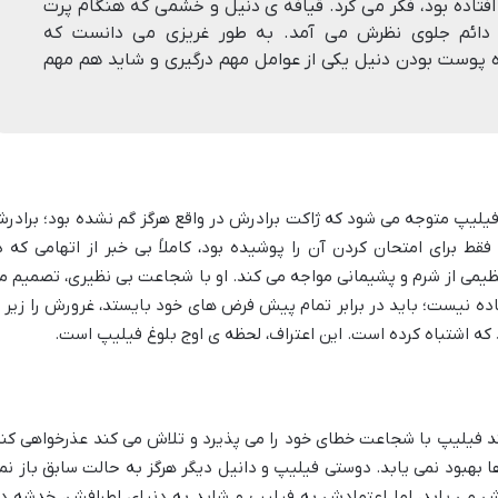
افتاده بود، فکر می کرد. قیافه ی دنیل و خشمی که هنگام پرت
دائم جلوی نظرش می آمد. به طور غریزی می دانست که
وست بودن دنیل یکی از عوامل مهم درگیری و شاید هم مهم
یلیپ متوجه می شود که ژاکت برادرش در واقع هرگز گم نشده بود؛ برادر
ط برای امتحان کردن آن را پوشیده بود، کاملاً بی خبر از اتهامی که د
ظیمی از شرم و پشیمانی مواجه می کند. او با شجاعت بی نظیری، تصمیم م
ساده نیست؛ باید در برابر تمام پیش فرض های خود بایستد، غرورش را زیر پ
 که اشتباه کرده است. این اعتراف، لحظه ی اوج بلوغ فیلیپ است.
ند فیلیپ با شجاعت خطای خود را می پذیرد و تلاش می کند عذرخواهی کند
ها بهبود نمی یابد. دوستی فیلیپ و دانیل دیگر هرگز به حالت سابق باز نم
ش می یابد، اما اعتمادش به فیلیپ و شاید به دنیای اطرافش، خدشه دا