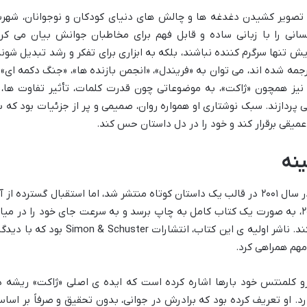
ه تصویر کشیدن دغدغه ها و چالش های دنیای کودکان و نوجوانان، شهر
انی را با زبانی ساده و قابل فهم برای مخاطبان جوانش بیان می کرد
 تنها سرگرم کننده نباشند، بلکه به ابزاری برای تفکر و رشد تبدیل شوند
ترجمه شده اند، می توان به «فریندل»، «انجمن بازنده ها»، «جنگ دکمه ای» 
ر نیز همچون «ژاکت»، به موضوعاتی چون قدرت کلمات، تأثیر تفاوت ها، 
پردازند. سبک نوشتاری او همواره روان، صمیمی و پر از جزئیات بود که ب
میقی برقرار کند و خود را در دل داستان حس کند.
ینه
کتاب «ژاکت» (The Jacket) برای اولین بار در سال ۲۰۰۱ در قالب یک داستان کوتاه منتشر شد، اما استقبال گسترده از
باعث شد تا دو سال بعد، یعنی در سال ۲۰۰۳، به صورت یک کتاب کامل به چاپ برسد و به سرعت جای خود را در می
آثار برجسته ی ادبیات کودک و نوجوان باز کند. ناشر اولیه ی این کتاب، انتشارات Simon & Schuster بود ک
هم همراهی کرد.
درو کلمنتس خود بارها اشاره کرده است که ایده ی اصلی «ژاکت» ریشه د
. او تعریف کرده بود که برادرش در جوانی، بدون تحقیق و صرفاً بر اسا