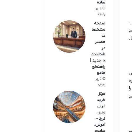
ساده
2 روز
پیش
پ
صفحه
ی
مشخصا
ت
ر
همسر
در
شناسنام
ه جدید |
راهنمای
ن
جامع
2 روز
ه
پیش
ا
مرکز
ی
خرید
ایران
زمین
کرج –
آدرس،
ساعت
ق