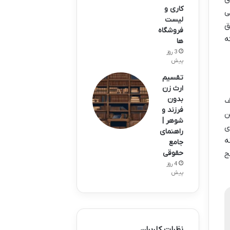
کاری و
ی
لیست
ق
فروشگاه
ه
ها
3 روز
پیش
تقسیم
ارث زن
بدون
ف
فرزند و
ن
شوهر |
ی
راهنمای
ه
جامع
حقوقی
ج
4 روز
پیش
نظرات کاربران