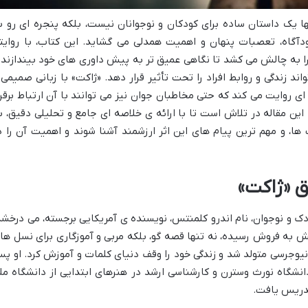
ها یک داستان ساده برای کودکان و نوجوانان نیست، بلکه پنجره ای رو ب
گاه، تعصبات پنهان و اهمیت همدلی می گشاید. این کتاب، با روایت
 به چالش می کشد تا نگاهی عمیق تر به پیش داوری های خود بیندازند 
د زندگی و روابط افراد را تحت تأثیر قرار دهد. «ژاکت» با زبانی صمیمی 
ای روایت می کند که حتی مخاطبان جوان نیز می توانند با آن ارتباط برقرا
این مقاله در تلاش است تا با ارائه ی خلاصه ای جامع و تحلیلی دقیق، ب
ا، و مهم ترین پیام های این اثر ارزشمند آشنا شوند و اهمیت آن را د
ق «ژاکت»
دک و نوجوان، نام اندرو کلمنتس، نویسنده ی آمریکایی برجسته، می درخشد
ز کتاب هایش به فروش رسیده، نه تنها قصه گو، بلکه مربی و آموزگاری برای نسل ها
تس در سال ۱۹۴۹ در کامدن، نیوجرسی متولد شد و زندگی خود را وقف دنیای کلمات و آموزش کرد. او 
نشگاه نورث وسترن و کارشناسی ارشد در هنرهای ابتدایی از دانشگاه مل
تدریس یافت.