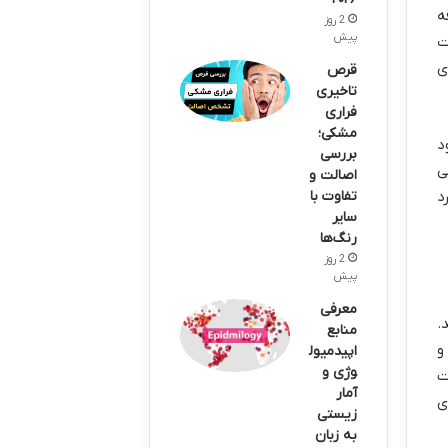
ه
2 روز
پیش
ت
ی
قرص
تاخیری
فراری
مشکی؛
د
بررسی
ی
اصالت و
د
تفاوت با
سایر
رنگ‌ها
2 روز
پیش
معرفی
.
منابع
و
اپیدمیول
وژی و
ت
آمار
ی
زیستی
به زبان