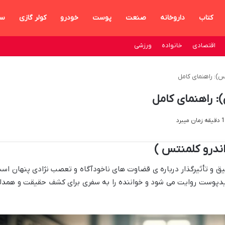
کتاب
داروخانه
صنعت
پوست
خودرو
کولر گازی
سا
اقتصادی
خانواده
ورزشی
س): راهنمای کامل
: راهنمای کامل
ندرو کلمنتس )
یق و تأثیرگذار درباره ی قضاوت های ناخودآگاه و تعصب نژادی پنهان اس
دپوست روایت می شود و خواننده را به سفری برای کشف حقیقت و همدل