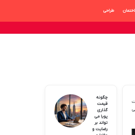
ختمان
طراحی
چگونه
ت
قیمت
ی
گذاری
پویا می
تواند بر
رضایت و