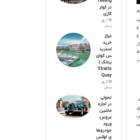
feeling
در کولر
ه
گازی
ی
1 روز
پیش
و
و
مرکز
خرید
ر
استریت
ه
س کوای
ر
پنانگ |
Straits
Quay
2 روز
پیش
تحولی
.
در اجاره
ی
ماشین
پس
عروس:
ی
ورود
خودروها
ی لوکس