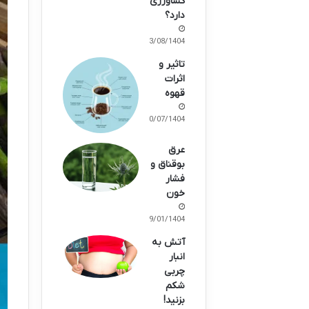
کشاورزی
دارد؟
23/08/1404
تاثیر و
اثرات
قهوه
10/07/1404
عرق
بوقناق و
فشار
خون
29/01/1404
آتش به
انبار
چربی
شکم
بزنید!