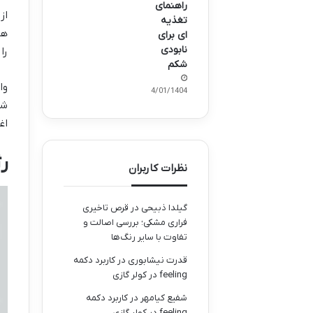
راهنمای
از
تغذیه
هو
ای برای
نابودی
را
شکم
وا
14/01/1404
شو
اغ
ر
نظرات کاربران
گیلدا ذبیحی
در
قرص تاخیری
فراری مشکی؛ بررسی اصالت و
تفاوت با سایر رنگ‌ها
قدرت نیشابوری
در
کاربرد دکمه
feeling در کولر گازی
شفیع کیامهر
در
کاربرد دکمه
feeling در کولر گازی