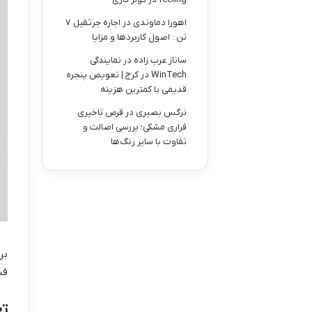
اهورا دماوندی
در
اجاره جرثقیل ۷
تن : اصول کاربردها و مزایا
ساناز عرب زاده
در
نمایندگی
WinTech در کرج | تعویض پنجره
قدیمی با کمترین هزینه
نرگس بصیری
در
قرص تاخیری
فراری مشکی؛ بررسی اصالت و
تفاوت با سایر رنگ‌ها
بر
فس
تع