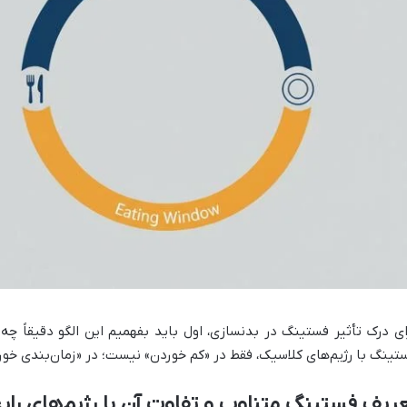
ای درک تأثیر فستینگ در بدنسازی، اول باید بفهمیم این الگو دقیقاً چ
تینگ با رژیم‌های کلاسیک، فقط در «کم خوردن» نیست؛ در «زمان‌بندی خو
ریف فستینگ متناوب و تفاوت آن با رژیم‌های رای