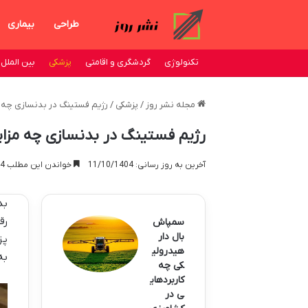
طراحی
بیماری
تکنولوژی
گردشگری و اقامتی
پزشکی
بین الملل
مجله نشر روز
/
پزشکی
/
رژیم فستینگ در بدنسازی چه م
رژیم فستینگ در بدنسازی چه مزایا
آخرین به روز رسانی: 11/10/1404
خواندن این مطلب 4 دقیقه زمان میبرد
بد
رق
سمپاش
بال دار
پز
هیدرولی
به
کی چه
کاربردهای
ی در