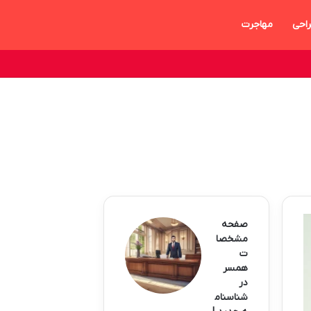
احی
مهاجرت
صفحه
مشخصا
ت
همسر
در
شناسنام