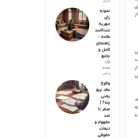
پیش
ی
نمونه
ز
رای
مهریه
عندالاست
طاعه –
راهنمای
کامل و
ن
جامع
ت
3
ز
هفته
پیش
ن
وقوع
عقد بیع
یعنی
د
چه؟ |
ه
صفر تا
ه
صد
مفهوم و
تبعات
حقوقی