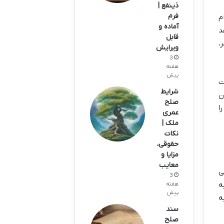
ذینفع |
فرم
م
آماده و
د
قابل
،
ویرایش
3
هفته
پیش
ت
شرایط
ن
صلح
ا
عمری
ملک |
نکات
حقوقی،
مزایا و
معایب
ی
3
ه
هفته
پیش
ه
سند
صلح