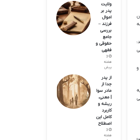
ولایت
پدر بر
ن
اموال
ه
فرزند –
بررسی
جامع
:
حقوقی و
ی
فقهی
3
هفته
و
پیش
از پدر
جدا از
ه
مادر سوا
| معنی،
ی
ریشه و
کاربرد
کامل این
اصطلاح
3
هفته
ی