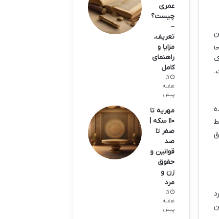
عمری
چیست؟
–
ن
تعریف،
ی
مزایا و
راهنمای
ک
کامل
.
3
هفته
پیش
ه
مهریه تا
۱۱۰ سکه |
ط
صفر تا
ق
صد
قوانین و
حقوق
زن و
مرد
د
3
هفته
ن
پیش