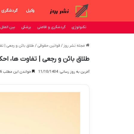
وکیل
گردشگری
تکنولوژی
گردشگری و اقامتی
پزشکی
بین الملل
مجله نشر روز
/
قوانین حقوقی
/
طلاق بائن و رجعی | تف
طلاق بائن و رجعی | تفاوت ها، احکا
آخرین به روز رسانی: 11/10/1404
خواندن این مطلب 16 دقیقه زمان میبرد