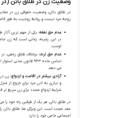
وضعیت زن در طلاق بائن (در 
در طلاق بائن، وضعیت حقوقی زن در مقایسه
زوجه مرد نیست
و روابط زوجیت به طور کام
عدم حق نفقه:
یکی از مهم ترین آثار ط
در این زمینه، زمانی است که زن
حام
اوست.
عدم حق ارث:
برخلاف طلاق رجعی، در 
اساس
ماده ۹۴۳ قانون مدنی
استوار ا
می دهد.
آزادی بیشتر در اقامت و ازدواج:
زن در 
و نیازی به اذن مرد برای خروج از من
شرایط ازدواج مجدد برای زن سریع تر ف
در طلاق بائن، هر یک از طرفین راه خود را م
عقد مجدد است. این ویژگی ها، طلاق بائن ر
اجتماعی خاص خود را دارد.