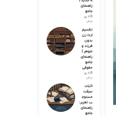
ه جدید |
راهنمای
جامع
4 روز
پیش
تقسیم
ارث زن
بدون
فرزند و
شوهر |
راهنمای
جامع
حقوقی
6 روز
پیش
اثبات
سرقت
مستوج
ب تعزیر:
راهنمای
جامع