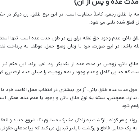
مدت عده و پس از آن)
 با طلاق رجعی، کاملاً متفاوت است. در این نوع طلاق، زن
دیگر در حک
ل قطع شده تلقی می شود:
لاق بائن،
عدم وجود حق نفقه برای زن
در طول مدت عده است. تنها استثن
له
باشد؛ در این صورت، مرد تا زمان وضع حمل، موظف به پرداخت نفق
طلاق بائن،
زوجین در مدت عده از یکدیگر ارث نمی برند
. این حکم نیز ب
ست که جدایی کامل و عدم وجود رابطه زوجیت را مبنای عدم ارث بری قرا
طول مدت عده طلاق بائن، آزادی بیشتری در انتخاب محل اقامت خود دار
زل ندارد. همچنین، بسته به نوع طلاق بائن و وجود یا عدم عده، ممکن اس
راهم شود.
ی روند و هر گونه بازگشت به زندگی مشترک، مستلزم یک شروع جدید و انعقا
ا به یک جدایی قاطع و برگشت ناپذیر تبدیل می کند که پیامدهای حقوقی 