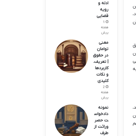
ادله و
ن
رویه
،
قضایی
ن
1
هفته
پیش
معنی
ق
توامان
ن
در حقوق
ی
| تعریف،
کاربردها
ه
و نکات
کلیدی
2
هفته
پیش
،
نمونه
دادخواس
نون
ت حصر
م
وراثت از
طرف