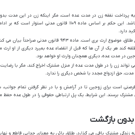
ه پرداخت نفقه زن در مدت عده
است، مگر اینکه زن در این مدت بدو
باشد. این حکم بر اساس
ماده ۱۱۰۹ قانون مدنی
استوار است که بر ادام
ید دارد.
ع طلاق، موضوع ارث بری است.
ماده ۹۴۳ قانون مدنی
صراحتاً بیان می کند
قه کند هر یک از آن ها که قبل از انقضاء عده بمیرد دیگری از او ارث م
وجین در مدت عده، دیگری همچنان وارث او خواهد بود.
ی تواند زن را در طول مدت عده از منزل مشترک اخراج کند، مگر با رضایت 
 مدت، حق ازدواج مجدد با شخص دیگری را ندارد.
صتی است برای زوجین تا در آرامش و با در نظر گرفتن تمام جوانب، ب
ی مشترک برسند. این شرایط، یک پل ارتباطی حقوقی را در طول عده حفظ م
 بدون بازگشت
ه زندگی مشترک باقی می گذارد،
طلاق بائن
به معنای جدایی قاطع و نهای