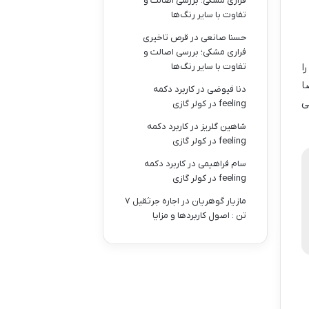
فراری مشکی؛ بررسی اصالت و
تفاوت با سایر رنگ‌ها
حسنا صانعی
در
قرص تاخیری
فراری مشکی؛ بررسی اصالت و
 یکنواخت و جلوگیری از وزش مستقیم و آزاردهنده باد، پاناسونیک فناوری Aerowings را
تفاوت با سایر رنگ‌ها
ا
دنا فیوضی
در
کاربرد دکمه
ی
feeling در کولر گازی
شاهین گلریز
در
کاربرد دکمه
feeling در کولر گازی
سام فراهیمی
در
کاربرد دکمه
feeling در کولر گازی
مازیار گوهریان
در
اجاره جرثقیل ۷
تن : اصول کاربردها و مزایا