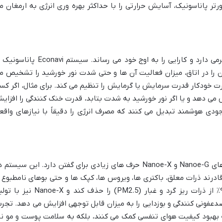
ر پاناسونیک، آسایش حرارتی را با حداکثر بهره وری انرژی به ارمغان م
این فناوری هوشمند، گامی فراتر از اینورتر برمی دارد و کارایی را به اوج خود می رساند. سیستم Econavi
ن را در اتاق، میزان فعالیت آن ها و حتی شدت نور خورشید را تشخیص م
ت خودکار قدرت سرمایش یا گرمایش را تنظیم می کند. برای مثال، اگر کس
 می دهد و یا اگر نور خورشید به شدت بتابد، قدرت خنک کنندگی را افزای
جودی هوشمند تبدیل می کنند که مصرف انرژی را دقیقاً با نیازهای واقع
در بحث کیفیت هوا، پاناسونیک با فناوری های Nanoe-G و Nanoe-X حرف های زیادی برای گفتن دارد. این سیستم
قادرند ذرات معلق، باکتری ها، ویروس ها، کپک ها و حتی بوهای نامطبوع ر
خنثی کنند. Nanoe-G می تواند بیش از ۹۹٪ از ذرات ریز گرد و غبار (PM2.5) را حذف کند و Nanoe-X
عفونی کنندگی و بوزدایی را به میزان قابل توجهی افزایش می دهد. تجرب
ه بهبود کیفیت هوای تنفسی کمک می کنند، بلکه به سلامت پوست و مو نی