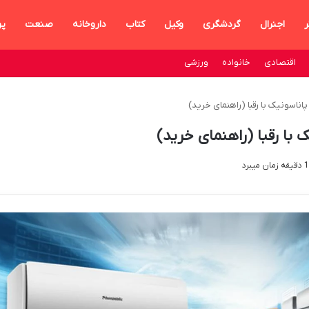
ر
اجنرال
گردشگری
وکیل
کتاب
داروخانه
صنعت
پ
اقتصادی
خانواده
ورزشی
پاناسونیک با رقبا (راهنمای خرید)
 با رقبا (راهنمای خرید)