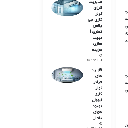
مدیریت
انرژی
ی
کولر
وری انرژی)، SEER (نسبت
گازی جی
ن
پلاس
تجاری |
ینه
بهینه
ت
سازی
هزینه
28/07/1404
قابلیت
ی
های
فیلتر
ت
کولر
شان
گازی
ایوولی –
بهبود
هوای
داخلی
ن