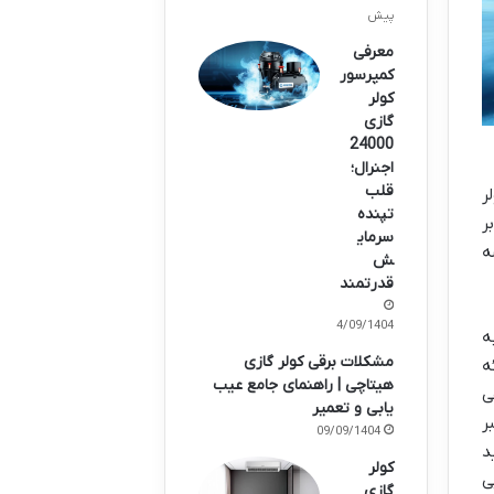
پیش
معرفی
کمپرسور
کولر
گازی
24000
اجنرال؛
قلب
ر
تپنده
ر
سرمای
ه
ش
قدرتمند
14/09/1404
ه
مشکلات برقی کولر گازی
ه
هیتاچی | راهنمای جامع عیب
ی
یابی و تعمیر
ر
09/09/1404
د
کولر
ی
گازی