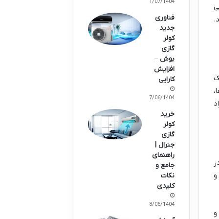
01/07/1404
ی
فناوری
.
جدید
کولر
گازی
بوش –
افزایش
ک
کارایی
،
27/06/1404
د
خرید
کولر
گازی
جنرال |
راهنمای
ر
جامع و
و
نکات
کلیدی
18/06/1404
و