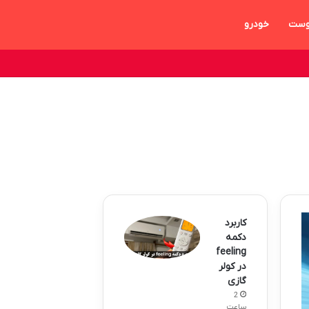
وست
خودرو
کاربرد
دکمه
feeling
در کولر
گازی
2
ساعت