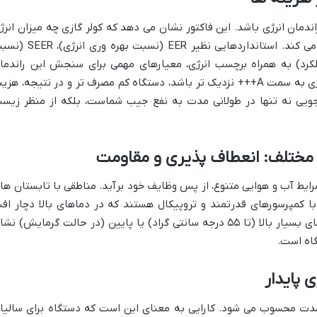
ندمان انرژی باشد. این فاکتور نشان می دهد که کولر گازی چه میزان انرژ
الکتریکی را به سرمایش یا گرمایش تبدیل می کند. استانداردهایی نظیر EER (نسبت بهره 
 فصلی) و COP (ضریب عملکرد) به همراه برچسب انرژی، معیارهای مهمی برای سنجش این راندما
هستند. هرچه این اعداد بالاتر و برچسب انرژی به سمت A+++ نزدیک تر باشد، دستگاه کم مصرف تر و در نتیجه، هز
جویی نه تنها در طولانی مدت به نفع جیب شماست، بلکه از منظر زیس
 مختلف: انعطاف پذیری و مقاومت
ر شرایط آب و هوایی متنوع، از پس وظایف خود برآید. مناطقی با تابستان ها
 با کمپرسورهای قدرتمند و تروپیکال هستند که در دماهای بالا دچار اف
عملکرد نشوند. توانایی حفظ کارایی در دماهای بسیار بالا (تا ۵۵ درجه سانتی گراد) یا پایین (در حالت گرمایش) ن
اه است.
 پایدار
مدت محسوب می شود. کارایی به معنای این است که دستگاه برای سالیا