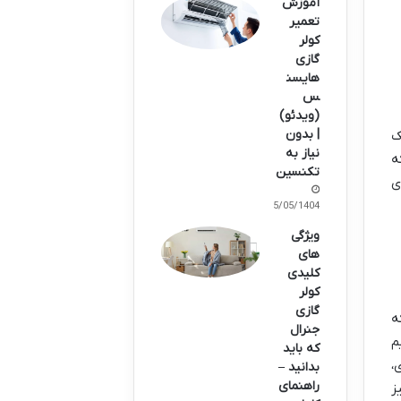
آموزش
تعمیر
کولر
گازی
هایسن
س
(ویدئو)
| بدون
ک
نیاز به
ه
تکنسین
ی
25/05/1404
ویژگی
های
کلیدی
کولر
گازی
ه
جنرال
م
که باید
،
بدانید –
راهنمای
ز