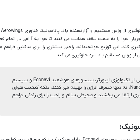
برای اطمینان از خنک کنندگی
جریان هوا را به سمت سقف هدایت می کنند تا هوا به آرامی در تمام فض
یری کند. این توزیع هوشمندانه، راحتی بیشتری را برای ساکنین فراهم م
ی از وزش مستقیم باد سرد جلوگیری می کند.
کولرهای گازی پاناسونیک با تلفیقی از تکنولوژی اینورتر، سنسورهای هوشمند Econavi و سیستم
های پیشرفته تصفیه هوا Nanoe-G/X، نه تنها مصرف انرژی را بهینه می کنند، بلکه کیفیت هوای
ی ارتقا می بخشند و محیطی سالم و راحت را برای زندگی فراهم
سونیک:
با بهره گیری از فناوری اینورتر و سیستم Econavi، پاناسونیک یکی از کم مصرف ترین کولرهای