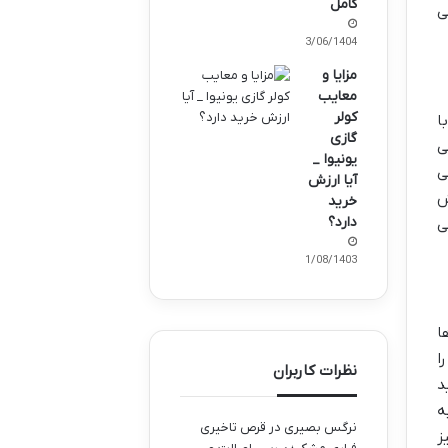
کامل
ی
03/06/1404
مزایا و
معایب
کولر
 پاناسونیک با
گازی
ی
یونیوا _
ی
آیا ارزش
ش
خرید
دارد؟
ی
21/08/1403
 ها
ا
نظرات کاربران
 نیز با تولید
ه
نرگس بصیری
در
قرص تاخیری
ز