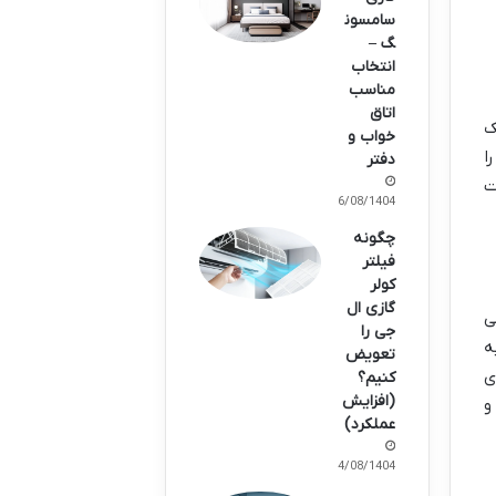
سامسون
گ –
انتخاب
مناسب
اتاق
ک
خواب و
ا
دفتر
ت
16/08/1404
چگونه
فیلتر
کولر
گازی ال
ی
جی را
ه
تعویض
ی
کنیم؟
(افزایش
و
عملکرد)
04/08/1404