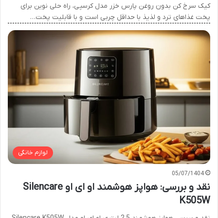
کیک سرخ کن بدون روغن پارس خزر مدل کرسپی، راه حلی نوین برای
پخت غذاهای ترد و لذیذ با حداقل چربی است و با قابلیت پخت…
لوازم خانگی
05/07/1404
نقد و بررسی: هواپز هوشمند او ای او Silencare
K505W