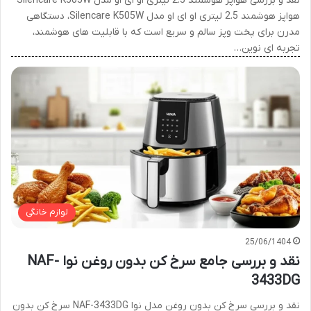
نقد و بررسی هواپز هوشمند 2.5 لیتری او ای او مدل Silencare K505W
هواپز هوشمند 2.5 لیتری او ای او مدل Silencare K505W، دستگاهی
مدرن برای پخت وپز سالم و سریع است که با قابلیت های هوشمند،
تجربه ای نوین…
لوازم خانگی
25/06/1404
نقد و بررسی جامع سرخ کن بدون روغن نوا NAF-
3433DG
نقد و بررسی سرخ کن بدون روغن مدل نوا NAF-3433DG سرخ کن بدون