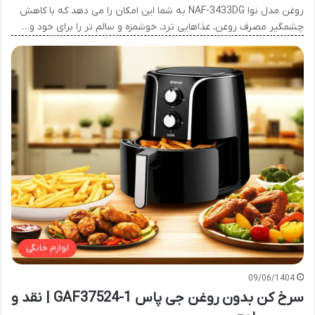
روغن مدل نوا NAF-3433DG به شما این امکان را می دهد که با کاهش
چشمگیر مصرف روغن، غذاهایی ترد، خوشمزه و سالم تر را برای خود و…
لوازم خانگی
09/06/1404
سرخ کن بدون روغن جی پاس GAF37524-1 | نقد و