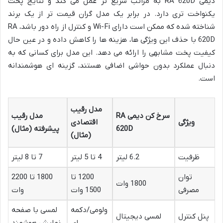
دیمی RA 620D به مراتب سریع تر عمل می کند و نتایج پخت
یکنواخت تری دارد. در برابر یک مدل گران قیمت تر از یک برند
شناخته شده که ممکن است دارای Wi-Fi و کنترل از راه دور باشد، RA
620D با حذف این ویژگی ها، هزینه ها را کاهش داده و در عین حال
کیفیت پخت مشابهی را ارائه می دهد. این مدل برای کسانی که به
دنبال عملکرد بدون حواشی اضافی هستند، گزینه ای هوشمندانه
است.
مدل رقیب
سرخ کن دیمی RA
مدل رقیب
ویژگی
اقتصادی
620D
پیشرفته (مثال)
(مثال)
ظرفیت
6.2 لیتر
4 تا 5 لیتر
7 تا 8 لیتر
توان
1200 تا
1800 تا 2200
1800 وات
مصرفی
1500 وات
وات
ولومی/دکمه
لمسی با صفحه
پنل کنترل
لمسی دیجیتال
ای
نمایش هوشمند