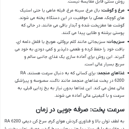
روش سنتی قابل مقایسه نیست.
مرغ و گوشت:
بال مرغ، سینه مرغ، فیله ماهی یا حتی استیک
های کوچک، همگی با موفقیت در این دستگاه پخته می شوند.
گوشت ها مغزپخت شده و آبدار باقی می مانند، در حالی که
پوستی برشته و طلایی پیدا می کنند.
سبزیجات:
سبزیجاتی مانند کلم بروکلی، هویج یا فلفل دلمه ای،
بافت خود را حفظ کرده و طعمی دلپذیر و کمی دودی به خود می
گیرند. این روش برای آماده سازی یک غذای جانبی سالم و
سریع بسیار عالی است.
غذاهای منجمد:
برای کسانی که به دنبال سرعت هستند، RA
620D در پخت غذاهای منجمد مانند ناگت، سمبوسه و پیراشکی
عالی عمل می کند. این غذاها بدون نیاز به یخ زدایی قبلی، به
سرعت و با کیفیتی عالی آماده می شوند.
سرعت پخت: صرفه جویی در زمان
به لطف توان بالا و فناوری گردش هوای گرم، سرخ کن دیمی RA 620D
در مقایسه با فر سنتی یا حتی روش سرخ کردن عمیق، زمان پخت را