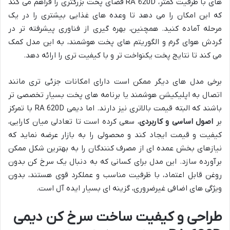
های با ظرفیت کمتر، RA 620D فضای پخت بزرگتری را فراهم می کند
که این امکان را می دهد تا وعده های غذایی بیشتری را در یک
مرحله آماده کنید. همچنین، بهره گیری از فناوری پیشرفته تر در
گردش هوای گرم و الگوریتم های پخت هوشمند، به این مدل کمک
می کند تا نتایج پخت یکنواخت تر و با کیفیت تری را ارائه دهد.
برخی مدل های دیگر ممکن است دارای امکانات جزئی تری مانند
اتصال به اپلیکیشن هوشمند یا برنامه های پخت بسیار تخصصی تر
باشند که البته قیمت بالاتری نیز دارند. اما دیمی RA 620D با تمرکز
بر
اصول اساسی و کاربردی
، سعی کرده است تا تعادلی میان کارایی،
کیفیت و قیمت ایجاد کند و محصولی را به بازار عرضه نماید که
نیازهای بخش عمده ای از مصرف کنندگان را به بهترین شکل ممکن
برآورده سازد. این مدل برای کسانی که به دنبال یک سرخ کن بدون
روغن قابل اعتماد، با ظرفیت مناسب و عملکرد قوی هستند، بدون
ویژگی های اضافی غیرضروری، گزینه ای بسیار ایده آل است.
طراحی و کیفیت ساخت سرخ کن دیمی