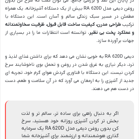
در پایان این نقد و بررسی جامع، می توان گفت که سرخ کن بدون
روغن دیمی مدل RA 620D بیش از یک دستگاه آشپزخانه، یک همراه
مطمئن در مسیر سبک زندگی سالم و آسان است. این دستگاه با
ترکیب
طراحی مدرن، کیفیت ساخت قابل قبول، ظرفیت سخاوتمندانه
و عملکرد پخت بی نظیر
، توانسته است انتظارات ما را در بسیاری از
جهات برآورده سازد.
دیمی RA 620D به خوبی نشان می دهد که برای داشتن غذای لذیذ و
ترد، دیگر نیازی به غرق شدن در روغن و تحمل بوی ناخوشایند سرخ
کردن نیست. این دستگاه با فناوری گردش هوای گرم خود، تجربه ای
جدید از آشپزی را به ارمغان می آورد که در آن سلامت و طعم، دست
در دست هم می دهند.
اگر به دنبال راهی برای ساده تر، سالم تر و لذت
بخش تر کردن آشپزی روزانه خود هستید، سرخ
کن بدون روغن دیمی مدل RA 620D یک سرمایه
گذاری هوشمندانه و ارزشمند برای آشپزخانه شما