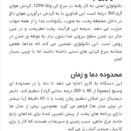
تکنولوژی اصلی به کار رفته در سرخ کن ولگا 129N، گردش هوای
گرم 360 درجه است. این فناوری با به گردش درآوردن هوای داغ
در داخل محفظه پخت، به صورت یکنواخت غذا را از همه جهات
حرارت می دهد. نتیجه این فرآیند، پخت مغزپخت و در عین
حال ترد شدن سطح بیرونی غذا بدون نیاز به غوطه ور شدن در
روغن است. این تکنولوژی تضمین می کند که غذاها طعمی
مشابه سرخ کردنی های سنتی داشته باشند اما با چربی بسیار
کمتر.
محدوده دما و زمان
این دستگاه به کاربر اجازه می دهد تا دما را در محدوده ای
وسیع (معمولاً از 80 تا 200 درجه سانتی گراد) تنظیم کند. تایمر
دیجیتال نیز امکان تنظیم زمان پخت را تا 60 دقیقه (یا بیشتر
در برخی مدل ها) فراهم می آورد. همچنین، برخی از مدل ها
دارای برنامه های پخت از پیش تعیین شده برای غذاهای رایج
مانند مرغ، ماهی، سیب زمینی و سبزیجات هستند که کار را برای
کاربران مبتدی آسان تر می کند.