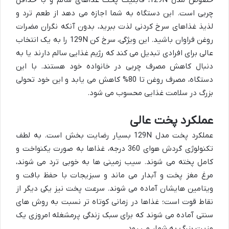
چربی است. این دستگاه به شما اجازه می دهد از طعم ترد و
لذیذ غذاهای سرخ کردنی لذت ببرید، بدون آنکه نگران مضرات
روغن فراوان باشید. این ویژگی، سرخ کن 129N را به یک انتخاب
عالی برای افرادی تبدیل می کند که رژیم غذایی سالم دارند یا به
دنبال کاهش مصرف چربی در خانواده خود هستند. با این
دستگاه، مصرف روغن تا 80% کاهش می یابد و این خود تحولی
بزرگ در سلامت غذایی محسوب می شود.
عملکرد پخت عالی
عملکرد پخت مدل 129N بسیار رضایت بخش است. به لطف
تکنولوژی گردش هوای 360 درجه، غذاها به صورت یکنواخت و
کامل پخته می شوند. سیب زمینی ها به خوبی ترد می شوند،
مرغ مغز پخت و آبدار می ماند و سبزیجات با حفظ بافت و
ویتامین هایشان آماده می شوند. سرعت پخت نیز یکی دیگر از
نقاط قوت است؛ غذاها در زمانی کوتاه تر نسبت به روش های
سنتی آماده می شوند که برای سبک زندگی پرمشغله امروزی یک
مزیت بزرگ به شمار می رود.