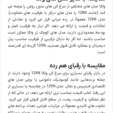
ولگا مدل های مختلفی از سرخ کن های بدون روغن را عرضه می
کند (مانند 128N یا مدل های دیگر با ظرفیت های متفاوت).
مدل 129N معمولاً در رده میانی قرار می گیرد و تعادلی از
امکانات و قیمت را ارائه می دهد. اگر نیاز به ظرفیت کمتر و
بودجه محدودتری دارید، مدل های کوچک تر ولگا ممکن است
مناسب باشند. اما اگر به دنبال ترکیبی از ظرفیت مناسب، پنل
دیجیتال و عملکرد قابل قبول هستید، 129N گزینه ای قدرتمند
است.
مقایسه با رقبای هم رده
در بازار، رقبای بسیاری برای سرخ کن ولگا 129N وجود دارند، از
جمله برندهایی مانند گوسونیک، دلمونتی یا برخی مدل های
اقتصادی فیلیپس و تفال. مدل 129N در مقایسه با بسیاری از
این رقبا، اغلب قیمت مناسب تری ارائه می دهد، در حالی که از
نظر عملکرد و کیفیت پخت، در سطح قابل قبولی قرار می گیرد.
تفاوت های کلیدی معمولاً در جزئیات طراحی، تعداد برنامه های
پخت پیش فرض، جنس روکش نچسب و میزان صدای دستگاه