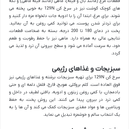
قطعات مرغ (مانند بال و فیله)، ماهی (مانند فیله ماهی) و تکه
های کوچک گوشت نیز در سرخ کن 129N به خوبی پخته می
شوند. برای مرغ، ابتدا آن را با ادویه جات دلخواه مزه دار کنید و
برای تردتر شدن پوست، می توانید کمی روغن به آن بمالید.
پخت در دمای 180 تا 200 درجه، بسته به ضخامت قطعات،
نتایجی عالی به همراه دارد. ماهی نیز با حفظ رطوبت و طعم
خود، به سرعت آماده می شود و سطح بیرونی آن ترد و لذیذ می
گردد.
سبزیجات و غذاهای رژیمی
سرخ کن 129N برای تهیه سبزیجات برشته و غذاهای رژیمی نیز
فوق العاده است. کلم بروکلی، هویج، قارچ، فلفل دلمه ای و حتی
بادمجان، با کمی روغن زیتون و ادویه، بافتی لطیف در داخل و
کمی ترد در بیرون پیدا می کنند. این روش پخت، به حفظ
ویتامین ها و مواد مغذی سبزیجات کمک می کند و آن ها را به
یک انتخاب سالم و خوشمزه تبدیل می نماید.