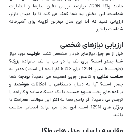
مانند ولگا 129N، نیازمند بررسی دقیق نیازها و انتظارات
شماست. این بخش به شما کمک می کند تا با دیدی بازتر،
ارزیابی کنید که آیا این مدل بهترین گزینه برای آشپزخانه
شماست یا خیر.
ارزیابی نیازهای شخصی
قبل از هر چیز، نیازهای خود را مشخص کنید.
ظرفیت
مورد نیاز
شما چقدر است؟ برای یک یا دو نفر، یا یک خانواده بزرگ؟
(ظرفیت 5 لیتری 129N برای 3 تا 5 نفر ایده آل است.) چقدر به
سلامت غذایی
و کاهش چربی اهمیت می دهید؟
بودجه
شما
چقدر است؟ آیا به دنبال دستگاهی با
امکانات هوشمند
و
برنامه های پخت متنوع هستید یا یک دستگاه ساده و کارآمد را
ترجیح می دهید؟ اگر پاسخ شما به اکثر این سوالات، همراستا با
ویژگی های 129N است، این مدل می تواند انتخابی مناسب
باشد.
مقایسه با سایر مدل های ولگا