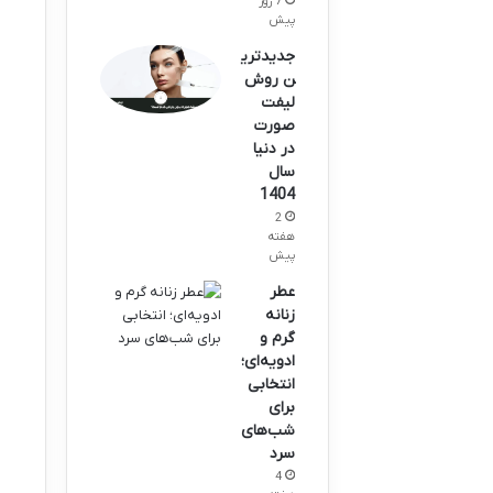
7 روز
پیش
جدیدتری
ن روش
لیفت
صورت
در دنیا
سال
1404
2
هفته
پیش
عطر
زنانه
گرم و
ادویه‌ای؛
انتخابی
برای
شب‌های
سرد
4