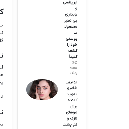
ابریشمی
و
ک
پایداری
بی نظیر
خا
محصولا
نت
ت
پوستی
گل
خود را
کشف
نت
کنید!
3
آغ
هفته
پیش
هس
بهترین
یک
شامپو
تقویت
ای
کننده
برای
نت
موهای
نازک و
بخ
کم پشت