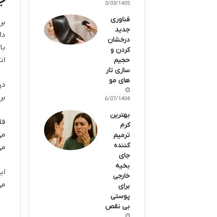
ج
23/03/1405
فناوری
بر
جدید
دا
درخشان
با
کردن و
ان
حجیم
سازی تار
های مو
در
بر
26/07/1404
بهترین
فل
کرم
می
ترمیم
کننده
می
جای
بخیه
ای
خارجی
می
برای
پوستی
بی نقص