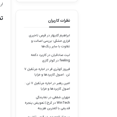
ار
تمایز
نظرات کاربران
ابراهیم گلبهار
در
قرص تاخیری
فراری مشکی؛ بررسی اصالت و
تفاوت با سایر رنگ‌ها
لیث صادقیان
در
کاربرد دکمه
feeling در کولر گازی
فیروز کوثری فر
در
اجاره جرثقیل ۷
تن : اصول کاربردها و مزایا
امین رهبر
در
اجاره جرثقیل ۷ تن :
اصول کاربردها و مزایا
مهران شفقی
در
نمایندگی
WinTech در کرج | تعویض پنجره
قدیمی با کمترین هزینه
سروناز لاجوردی
در
قرص تاخیری