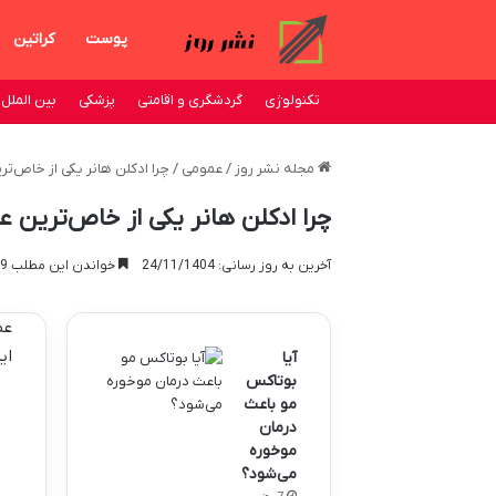
پوست
کراتین
تکنولوژی
گردشگری و اقامتی
پزشکی
بین الملل
مجله نشر روز
/
عمومی
/
چرا ادکلن هانر یکی از خاص‌ت
چرا ادکلن هانر یکی از خاص‌ترین 
آخرین به روز رسانی: 24/11/1404
خواندن این مطلب 9 دقیقه زمان میبرد
عط
ای
آیا
بوتاکس
مو باعث
درمان
موخوره
می‌شود؟