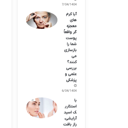
17/04/1404
آیا کرم
های
معجزه
گر واقعاً
پوست
شما را
بازسازی
می
کنند؟
بررسی
علمی و
پزشکی
06/04/1404
با
استئاری
ک اسید
آرایشی،
راز بافت