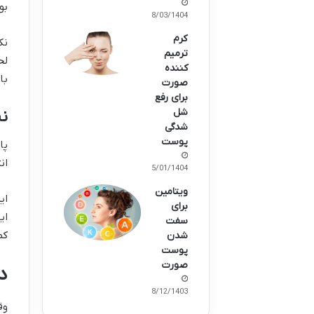
بو
18/03/1404
کرم
نک
ترمیم
لح
کننده
با
صورت
برای رفع
شل
نت
شدگی
پوست
پا
ان
25/01/1404
ویتامین
ای
برای
ای
سفت
کم
شدن
پوست
صورت
دل
28/12/1403
وق