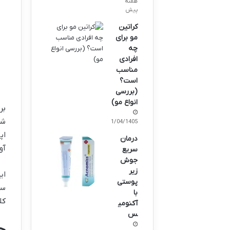
هفته
پیش
کراتین
مو برای
چه
افرادی
مناسب
است؟
(بررسی
انواع مو)
بر
شا
11/04/1405
درمان
آو
سریع
جوش
زیر
ای
پوستی
سن
با
کل
آکنومی
س