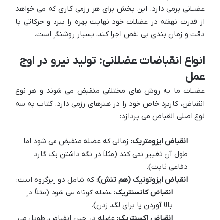
عضلانی برمی دارد. این بخش برای هر رزمی کاری که می خواهد
از قدرت نهفته در عضلات خود نهایت بهره را ببرد و حرکاتی با
دقت و زمان بندی بی نقص اجرا کند، بسیار روشنگر است.
انواع انقباضات عضلانی: تولید نیرو در اوج
عمل
عضلات ما به روش های مختلفی منقبض می شوند و هر نوع
انقباض، کاربرد خاص خود را در هنرهای رزمی دارد. کتاب به سه
نوع اصلی انقباض می پردازد:
انقباض ایزومتریک:
زمانی که عضله منقبض می شود اما
طول آن تغییر نمی کند (مثلاً در نگه داشتن یک گارد
دفاعی ثابت).
انقباض ایزوتونیک (هم تنش):
که شامل دو زیرگروه است:
انقباض کانسنتریک:
عضله کوتاه می شود (مثلاً در
بالا آوردن پا برای لگد زدن).
انقباض اکسنتریک:
عضله در حین انقباض، طویل می