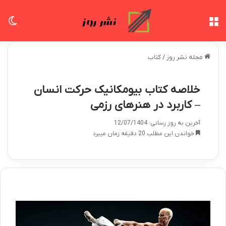
منو
تغی
مجله نشر روز
/
کتاب
خلاصه کتاب بیومکانیک حرکت انسان
– کاربرد در هنرهای رزمی
آخرین به روز رسانی: 12/07/1404
خواندن این مطلب 20 دقیقه زمان میبرد