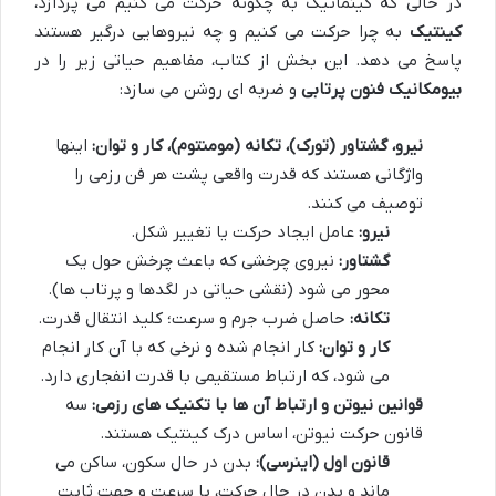
در حالی که کینماتیک به چگونه حرکت می کنیم می پردازد،
کینتیک
به چرا حرکت می کنیم و چه نیروهایی درگیر هستند
پاسخ می دهد. این بخش از کتاب، مفاهیم حیاتی زیر را در
بیومکانیک فنون پرتابی
و ضربه ای روشن می سازد:
نیرو، گشتاور (تورک)، تکانه (مومنتوم)، کار و توان:
اینها
واژگانی هستند که قدرت واقعی پشت هر فن رزمی را
توصیف می کنند.
نیرو:
عامل ایجاد حرکت یا تغییر شکل.
گشتاور:
نیروی چرخشی که باعث چرخش حول یک
محور می شود (نقشی حیاتی در لگدها و پرتاب ها).
تکانه:
حاصل ضرب جرم و سرعت؛ کلید انتقال قدرت.
کار و توان:
کار انجام شده و نرخی که با آن کار انجام
می شود، که ارتباط مستقیمی با قدرت انفجاری دارد.
قوانین نیوتن و ارتباط آن ها با تکنیک های رزمی:
سه
قانون حرکت نیوتن، اساس درک کینتیک هستند.
قانون اول (اینرسی):
بدن در حال سکون، ساکن می
ماند و بدن در حال حرکت، با سرعت و جهت ثابت