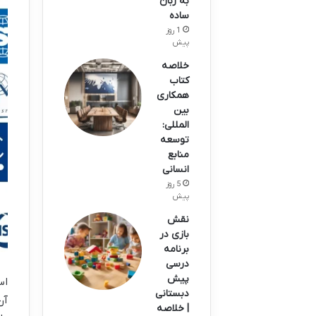
به زبان
ساده
1 روز
پیش
خلاصه
کتاب
همکاری
بین
المللی:
توسعه
منابع
انسانی
5 روز
پیش
نقش
بازی در
برنامه
درسی
پیش
اس
دبستانی
آن
| خلاصه