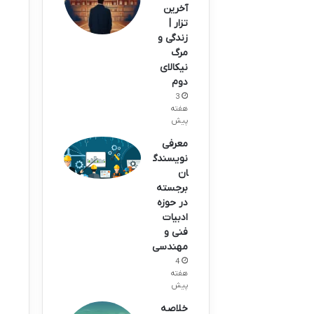
آخرین
تزار |
زندگی و
مرگ
نیکالای
دوم
3
هفته
پیش
معرفی
نویسندگ
ان
برجسته
در حوزه
ادبیات
فنی و
مهندسی
4
هفته
پیش
خلاصه