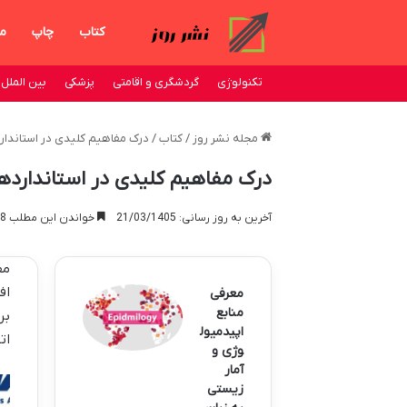
کتاب
چاپ
من
تکنولوژی
گردشگری و اقامتی
پزشکی
بین الملل
مجله نشر روز
/
کتاب
/
درک مفاهیم کلیدی در استاندار
درک مفاهیم کلیدی در استاندارده
آخرین به روز رسانی: 21/03/1405
خواندن این مطلب 18 دقیقه زمان میبرد
مف
اف
معرفی
منابع
بر
اپیدمیول
ات
وژی و
آمار
زیستی