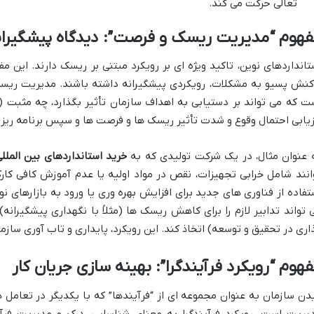
تعالی حرکت می کند.
فهوم “مدیریت ریسک و فرصت”: دیدگاه پیشگیران
تانداردهای نوین، تاکید ویژه ای بر رویکرد مبتنی بر ریسک دارند. این 
کنش پسیو به مشکلات، رویکردی پیشگیرانه داشته باشند. مدیریت ریس
ت که می تواند بر دستیابی به اهداف سازمان تأثیر بگذارد، چه مثبت 
زیابی احتمال وقوع و شدت تأثیر ریسک ها و فرصت ها و سپس برنامه ریزی ب
 عنوان مثال، در یک شرکت تولیدی که به
خرید استانداردهای بین الملل
انند شامل خرابی تجهیزات، نقص در مواد اولیه یا عدم آموزش کافی کار
تفاده از فناوری های جدید برای افزایش بهره وری یا ورود به بازارهای نو
 تواند تدابیر لازم را برای کاهش ریسک ها (مثلاً با نگهداری پیشگیرانه) 
اری در تحقیق و توسعه) اتخاذ کند. این رویکرد، پایداری و تاب آوری ساز
هوم “رویکرد فرآیندگرا”: بهینه سازی جریان کار
دن سازمان به عنوان مجموعه ای از “فرآیندها” که با یکدیگر در تعامل 
یریت است. رویکرد فرآیندگرا به معنای شناسایی، درک و مدیریت فر