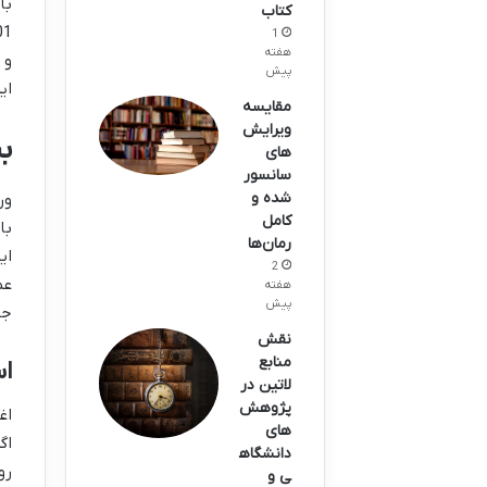
کتاب
1
هفته
و 
پیش
ای
مقایسه
ویرایش‌
ب
های
سانسور
شده و
ور
کامل
با
رمان‌ها
ای
2
عم
هفته
پیش
جه
نقش
منابع
اس
لاتین در
پژوهش‌
اغ
های
اگ
دانشگاه
رو
ی و