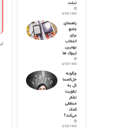
تبلت
14/04/1405
راهنمای
جامع
برای
انتخاب
ای
بهترین
ایبوک ها
26/03/1405
چگونه
حل‌المسا
ئل به
تقویت
تفکر
منطقی
کمک
می‌کند؟
15/03/1405