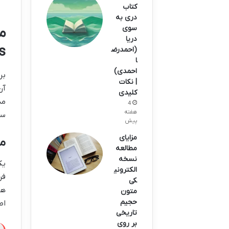
کتاب
دری به
سوی
دریا
)
(احمدرض
ا
احمدی)
بر
| نکات
آن
کلیدی
4
هفته
سا
پیش
مزایای
مف
مطالعه
نسخه
یک
الکترونی
فر
کی
ها
متون
حجیم
اط
تاریخی
بر روی