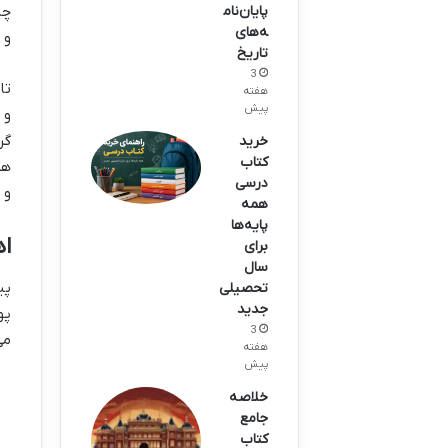
پایان‌نام
چا
ه‌های
و 
تاریخ
3
تا
هفته
پیش
و 
خرید
کتاب
هم
درسی
و 
همه
پایه‌ها
اه
برای
سال
پی
تحصیلی
جدید
پو
3
می
هفته
پیش
خلاصه
جامع
کتاب