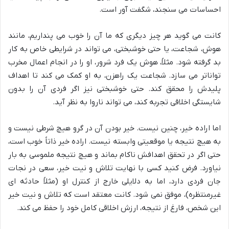
احساسات می سنجند، شگفت آور است.
کانت می گوید هر چیز دیگری که ما آن را خوب می پنداریم، مانند
هوش، شجاعت، یا حتی خوشبختی، می تواند در شرایطی خاص به کار
بد گرفته شود. مثلاً، هوش یک فرد شرور، او را در انجام اعمال مخرب
تواناتر می سازد. شجاعت یک راهزن، به او کمک می کند تا اهداف
پلیدش را محقق کند. حتی خوشبختی نیز اگر فردی آن را بدون
شایستگی اخلاقی تجربه کند، می تواند ناروا به نظر آید.
اما اراده خیر، چنین نیست. خیر بودن آن در گرو هیچ شرطی نیست و
به هیچ نتیجه یا موقعیتی وابسته نیست. اراده خیر ذاتاً خوب است،
حتی اگر در تحقق اهدافش ناکام بماند و هیچ نتیجه ملموسی به بار
نیاورد. فرض کنید کسی با نهایت تلاش و نیت خیر، سعی در نجات
جان فردی دارد، اما به دلایلی خارج از کنترل او (مثلاً حادثه ای
غیرمنتظره)، موفق نمی شود. کانت معتقد است که تلاش و نیت خیر
این شخص، فارغ از نتیجه، ارزش اخلاقی کامل خود را حفظ می کند.