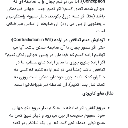
Conception):
آیا می توانیم جهان را با ضابطه ای که
جهانی شده، تصور کنیم؟ اگر تصور چنین جهانی غیرممکن
باشد (مثلاً اگر همه دروغ بگویند، دیگر مفهوم راستگویی و
دروغگویی از بین می رود)، آن ضابطه از اساس غیراخلاقی
است.
آزمایش عدم تناقض در اراده (Contradiction in Will):
حتی اگر تصور جهان با آن ضابطه ممکن باشد، آیا می
توانیم اراده کنیم که خودمان در چنین جهانی زندگی کنیم؟
اگر اراده چنین چیزی با سایر اراده های عقلانی ما در
تناقض باشد (مثلاً نمی توانیم اراده کنیم که کسی به
دیگران کمک نکند، چون خودمان ممکن است روزی به
کمک نیاز پیدا کنیم)، آن ضابطه نیز غیراخلاقی است.
مثال های کاربردی:
دروغ گفتن:
اگر ضابطه در هنگام نیاز دروغ بگو جهانی
شود، مفهوم حقیقت از بین می رود و دیگر هیچ کس به
هیچ قولی اعتماد نمی کند، که این یک تناقض در تصور