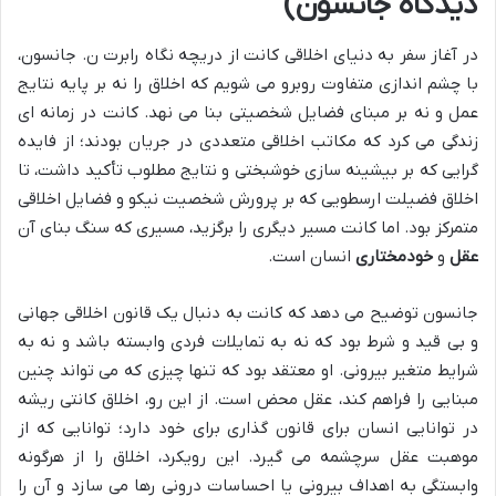
دیدگاه جانسون)
در آغاز سفر به دنیای اخلاقی کانت از دریچه نگاه رابرت ن. جانسون،
با چشم اندازی متفاوت روبرو می شویم که اخلاق را نه بر پایه نتایج
عمل و نه بر مبنای فضایل شخصیتی بنا می نهد. کانت در زمانه ای
زندگی می کرد که مکاتب اخلاقی متعددی در جریان بودند؛ از فایده
گرایی که بر بیشینه سازی خوشبختی و نتایج مطلوب تأکید داشت، تا
اخلاق فضیلت ارسطویی که بر پرورش شخصیت نیکو و فضایل اخلاقی
متمرکز بود. اما کانت مسیر دیگری را برگزید، مسیری که سنگ بنای آن
عقل
و
خودمختاری
انسان است.
جانسون توضیح می دهد که کانت به دنبال یک قانون اخلاقی جهانی
و بی قید و شرط بود که نه به تمایلات فردی وابسته باشد و نه به
شرایط متغیر بیرونی. او معتقد بود که تنها چیزی که می تواند چنین
مبنایی را فراهم کند، عقل محض است. از این رو، اخلاق کانتی ریشه
در توانایی انسان برای قانون گذاری برای خود دارد؛ توانایی که از
موهبت عقل سرچشمه می گیرد. این رویکرد، اخلاق را از هرگونه
وابستگی به اهداف بیرونی یا احساسات درونی رها می سازد و آن را