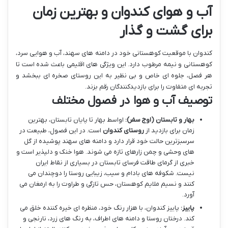
آب و هوای کندوان و بهترین زمان
برای گشت و گذار
کندوان با موقعیت کوهستانی خود در دامنه های سهند، آب و هوایی سرد،
کوهستانی و نیمه مرطوب دارد. این ویژگی های اقلیمی باعث شده است تا
هر فصل، جلوه ای خاص و بی نظیر به این روستای صخره ای ببخشد و
تجربه ای متفاوت را برای بازدیدکنندگان رقم بزند.
توصیف آب و هوا در فصول مختلف
بهار و تابستان (اوج سفر):
اواسط بهار تا پایان تابستان، بهترین
زمان برای بازدید از
روستای کندوان
است. در این فصول، طبیعت در
سرسبزترین حالت خود قرار دارد و دامنه های سهند پوشیده از گل
های وحشی و چمن زارهای تازه می شوند. هوا خنک و دلپذیر است و
خبری از گرمای طاقت فرسای تابستان در بسیاری از نقاط ایران
نیست. شکوفه های بادام و سیب، زیبایی روستا را دوچندان می
کنند و نسیم ملایم کوهستان، حس تازگی و طراوت را به ارمغان می
آورد.
پاییز:
پاییز کندوان، با هزار رنگ خود، منظره ای خیره کننده خلق می
کند. درختان روستا و دامنه های اطراف، به رنگ های زرد، نارنجی و