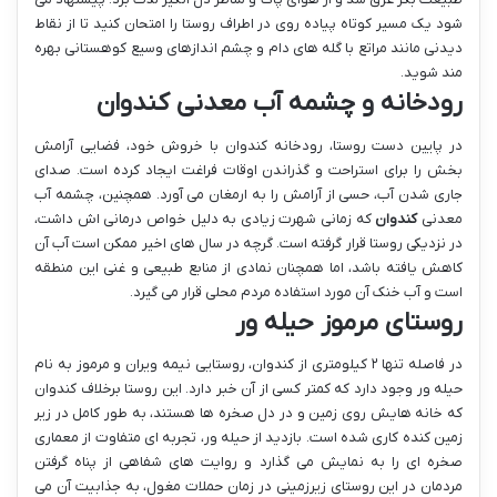
شود یک مسیر کوتاه پیاده روی در اطراف روستا را امتحان کنید تا از نقاط
دیدنی مانند مراتع با گله های دام و چشم اندازهای وسیع کوهستانی بهره
مند شوید.
رودخانه و چشمه آب معدنی کندوان
در پایین دست روستا، رودخانه کندوان با خروش خود، فضایی آرامش
بخش را برای استراحت و گذراندن اوقات فراغت ایجاد کرده است. صدای
جاری شدن آب، حسی از آرامش را به ارمغان می آورد. همچنین، چشمه آب
معدنی
کندوان
که زمانی شهرت زیادی به دلیل خواص درمانی اش داشت،
در نزدیکی روستا قرار گرفته است. گرچه در سال های اخیر ممکن است آب آن
کاهش یافته باشد، اما همچنان نمادی از منابع طبیعی و غنی این منطقه
است و آب خنک آن مورد استفاده مردم محلی قرار می گیرد.
روستای مرموز حیله ور
در فاصله تنها ۲ کیلومتری از کندوان، روستایی نیمه ویران و مرموز به نام
حیله ور وجود دارد که کمتر کسی از آن خبر دارد. این روستا برخلاف کندوان
که خانه هایش روی زمین و در دل صخره ها هستند، به طور کامل در زیر
زمین کنده کاری شده است. بازدید از حیله ور، تجربه ای متفاوت از معماری
صخره ای را به نمایش می گذارد و روایت های شفاهی از پناه گرفتن
مردمان در این روستای زیرزمینی در زمان حملات مغول، به جذابیت آن می