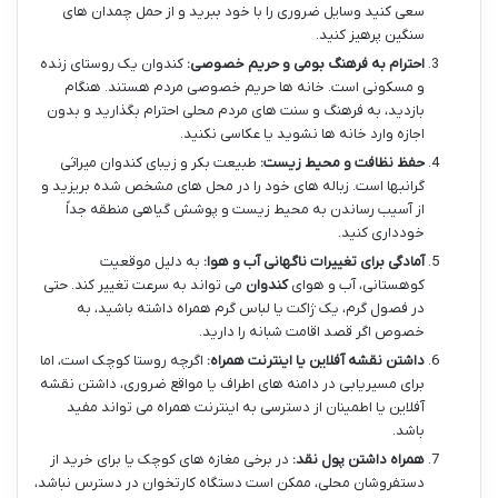
سعی کنید وسایل ضروری را با خود ببرید و از حمل چمدان های
سنگین پرهیز کنید.
احترام به فرهنگ بومی و حریم خصوصی:
کندوان یک روستای زنده
و مسکونی است. خانه ها حریم خصوصی مردم هستند. هنگام
بازدید، به فرهنگ و سنت های مردم محلی احترام بگذارید و بدون
اجازه وارد خانه ها نشوید یا عکاسی نکنید.
حفظ نظافت و محیط زیست:
طبیعت بکر و زیبای کندوان میراثی
گرانبها است. زباله های خود را در محل های مشخص شده بریزید و
از آسیب رساندن به محیط زیست و پوشش گیاهی منطقه جداً
خودداری کنید.
آمادگی برای تغییرات ناگهانی آب و هوا:
به دلیل موقعیت
کوهستانی، آب و هوای
کندوان
می تواند به سرعت تغییر کند. حتی
در فصول گرم، یک ژاکت یا لباس گرم همراه داشته باشید، به
خصوص اگر قصد اقامت شبانه را دارید.
داشتن نقشه آفلاین یا اینترنت همراه:
اگرچه روستا کوچک است، اما
برای مسیریابی در دامنه های اطراف یا مواقع ضروری، داشتن نقشه
آفلاین یا اطمینان از دسترسی به اینترنت همراه می تواند مفید
باشد.
همراه داشتن پول نقد:
در برخی مغازه های کوچک یا برای خرید از
دستفروشان محلی، ممکن است دستگاه کارتخوان در دسترس نباشد،