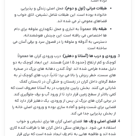
کرده است.
طبقات میانی (اول و دوم):
محل اصلی زندگی و پذیرایی
خانواده بوده است. این طبقات شامل نشیمن، اتاق خواب و
فضاهای عمومی تر می شده اند.
طبقه بالا:
معمولاً به انباری و محل نگهداری علوفه برای دام
ها اختصاص می یافته است. این چینش هوشمندانه،
دسترسی به آذوقه و علوفه را در فصول سرد و برفی آسان می
ساخته است.
ورودی و درب ها (آستانا و دهلیز):
درب ورودی کران ها معمولاً
کوچک و کم ارتفاع (حدود ۱.۵ متر) هستند. این ابعاد کوچک به دو
دلیل عمده طراحی شده اند: اولاً، کندن دهانه های بزرگ در صخره
های سست، خطر ریزش را بالا می برد؛ ثانیاً، درب های کوچک تر به
حفظ گرمای داخل کران در زمستان و خنکی آن در تابستان کمک
شایانی می کنند. بخش پایین چارچوب در به آستانا معروف است که
کمی بالاتر از سطح زمین قرار دارد تا از ورود آب و برف جلوگیری کند.
در برخی کران های بزرگ تر، پس از ورودی، یک دهلیز قرار دارد که
فضایی برای شست وشو و آماده سازی بوده و ورودی اصلی خانه را
از بخش پذیرایی جدا می کند.
فضای اصلی و رَف ها:
فضای اصلی کران ها برای نشیمن و خواب
استفاده می شود. دیوارهای سنگی داخل کران ها با ظرافت کنده کاری
شده اند و طاقچه هایی به نام رَف ایجاد شده است که برای قرار