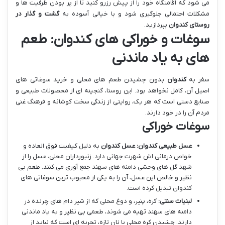
می شود که اقامتگاه خود را از پیش رزرو کنید تا از پر بودن ظرفیت ها و
مشکلات احتمالی جلوگیری شود و با خیالی آسوده به
گشت و گذار در
روستای کندوان
بپردازید.
سوغات و خوراکی های کندوان: طعم
های به یاد ماندنی
سفر به
کندوان
بدون چشیدن طعم های محلی و خرید سوغاتی های
اصیل آن، کامل نخواهد بود. این روستا، گنجینه ای از محصولات طبیعی و
صنایع دستی است که هر یک، روایتی از زندگی سخت کوشانه و فرهنگ غنی
مردم آن را در خود دارند.
سوغات خوراکی
عسل طبیعی کندوان:
عسل کندوان
به دلیل کیفیت فوق العاده و
خواص درمانی اش شهرت جهانی دارد. زنبورداران محلی، عسل را از
شهد گل های وحشی دامنه های سهند جمع آوری می کنند. طعم بی
نظیر و خالص این عسل، آن را به یکی از محبوب ترین سوغاتی های
کندوان تبدیل کرده است.
لبنیات سنتی:
کره، پنیر، و دوغ محلی که از شیر دام های چرنده در
دامنه های سهند تهیه می شوند، طعمی بی نظیر و به یاد ماندنی
دارند. چشیدن کره محلی با نان تازه، تجربه ای است که نباید از