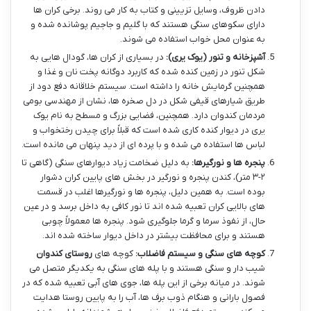
دادن ظروف، وسایل تزیینی و کتاب به کار می روند. برخی کران ها
دارای سکوهای سنگی هستند که با گلیم و جاجیم پوشانده شده و
به عنوان محل خواب استفاده می شوند.
آشپزخانه و تنور (یوک یری):
در بسیاری از کران ها، گودال هایی به
شکل تنور در زمین کنده شده که کاربرد دوگانه پخت نان و غذا و
همچنین گرمایش خانه را داشته است. سیستم خلاقانه دفع دود از
طریق شیارهای قیفی شکل در دل صخره ها، نشان از مهندسی بومی
مردمان کندوان دارد. همچنین، فضایی بزرگ و مسطح به نام یوک
یری در دیوار کنده کاری شده است که قبلاً برای چیدن رختخواب و
لباس ها استفاده می شده و با پرده ای از دید پنهان می مانده است.
پنجره ها و نورگیرها:
به دلیل ضخامت زیاد دیوارهای سنگی (گاهی تا
۲-۳ متر)، کندن پنجره و نورگیر در بخش های پایین کران دشوار
بوده است. به همین دلیل، پنجره ها و نورگیرها اغلب در قسمت
های بالایی کران تعبیه شده اند تا نور کافی به داخل برسد و در عین
حال، از نفوذ سرما و گرما جلوگیری شود. پنجره ها معمولاً چوبی
هستند و برای محافظت بیشتر در داخل دیوار ساخته شده اند.
کوچه های سنگی و سیستم فاضلاب:
کوچه های
روستای کندوان
شیب دار و سنگی هستند و با پله های سنگی به یکدیگر متصل می
شوند. در میانه برخی از این پله ها، جوی های آبی تعبیه شده که در
فصول بارانی و هنگام ذوب برف ها، آب را به پایین روستا هدایت