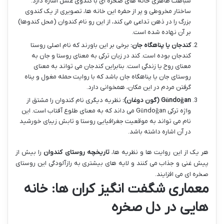
شباهت ظاهری خانه های صخره ای با کندوی عسل اشاره دارد.
ساختار مخروطی و پر از حفره این خانه ها، تصویری از یک کندوی
بزرگ را در ذهن تداعی می کند، از این رو نام کندوان (محل کندوها)
بر آن نهاده شده است.
کندجان یا پناهگاه جان:
برخی بر این باورند که نام اصلی روستا
کندجان بوده است. کند در زبان ترکی به معنای روستا و جان به
معنای روح یا زندگی است. بنابراین کندجان می تواند به معنای
روستای جان یا پناهگاه جان باشد که با روایت حمله مغول و پناه
گرفتن مردم در این مکان، همخوانی دارد.
Gündoğan (گون دوغان):
نظریه دیگری نام کندوان را مشتق از
واژه ترکی Gündoğan می داند که به معنای طلوع آفتاب است. این
نام می تواند به موقعیت جغرافیایی روستا و تابش زیبای خورشید
در آن اشاره داشته باشد.
هر یک از این روایت ها و نظریه ها،
تاریخچه روستای کندوان
را بیش از
پیش غنی و جذاب می کنند و لایه های بیشتری به رازآلودگی این روستای
صخره ای می افزایند.
معماری شگفت انگیز کران ها: خانه
هایی در دل صخره