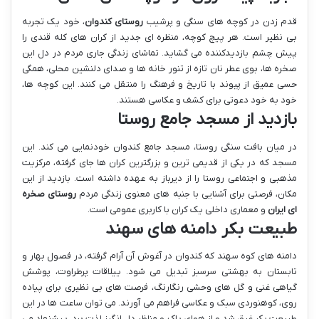
قدم زدن در کوچه های سنگی و پرشیب
روستای کندوان
، خود یک تجربه
بی نظیر است. هر پیچ کوچه، منظره ای جدید از کران های کله قندی را
پیش چشم بازدیدکننده می گشاید. تماشای زندگی جاری مردم در دل این
صخره ها، بوی عطر نان تازه از تنور خانه ها و صدای دلنشین محلی، همگی
حسی عمیق از پیوند با تاریخ و فرهنگ را منتقل می کنند. این کوچه ها،
خود به خود دعوتی برای کشف و عکاسی هستند.
بازدید از مسجد جامع روستا
در میان بافت سنگی روستا، مسجد جامع کندوان خودنمایی می کند. این
مسجد که در یکی از قدیمی ترین و بزرگترین کران ها جای گرفته، مرکزیت
مذهبی و اجتماعی روستا را از دیرباز به عهده داشته است. بازدید از این
مکان، فرصتی برای آشنایی با جنبه های معنوی زندگی مردم
روستای صخره
ای ایران
و معماری داخلی یک کران با کاربری عمومی است.
طبیعت بکر دامنه های سهند
دامنه های کوه سهند که کندوان در آغوش آن آرام گرفته، در فصول بهار و
تابستان به بهشتی سرسبز تبدیل می شود. ییلاقات پرطراوت، پوشش
گیاهی غنی و گل های وحشی رنگارنگ، فرصت های بی نظیری برای پیاده
روی، کوهنوردی سبک و عکاسی فراهم می آورند. می توان ساعت ها در این
طبیعت بکر غرق شد و از هوای پاک و مناظر دل انگیز لذت برد. پیشنهاد می