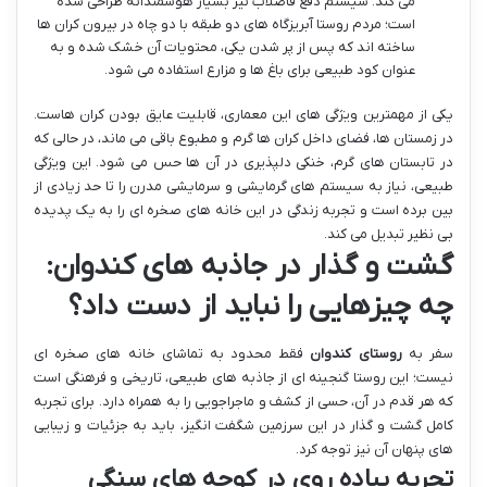
می کند. سیستم دفع فاضلاب نیز بسیار هوشمندانه طراحی شده
است؛ مردم روستا آبریزگاه های دو طبقه با دو چاه در بیرون کران ها
ساخته اند که پس از پر شدن یکی، محتویات آن خشک شده و به
عنوان کود طبیعی برای باغ ها و مزارع استفاده می شود.
یکی از مهمترین ویژگی های این معماری، قابلیت عایق بودن کران هاست.
در زمستان ها، فضای داخل کران ها گرم و مطبوع باقی می ماند، در حالی که
در تابستان های گرم، خنکی دلپذیری در آن ها حس می شود. این ویژگی
طبیعی، نیاز به سیستم های گرمایشی و سرمایشی مدرن را تا حد زیادی از
بین برده است و تجربه زندگی در این خانه های صخره ای را به یک پدیده
بی نظیر تبدیل می کند.
گشت و گذار در جاذبه های کندوان:
چه چیزهایی را نباید از دست داد؟
سفر به
روستای کندوان
فقط محدود به تماشای خانه های صخره ای
نیست؛ این روستا گنجینه ای از جاذبه های طبیعی، تاریخی و فرهنگی است
که هر قدم در آن، حسی از کشف و ماجراجویی را به همراه دارد. برای تجربه
کامل گشت و گذار در این سرزمین شگفت انگیز، باید به جزئیات و زیبایی
های پنهان آن نیز توجه کرد.
تجربه پیاده روی در کوچه های سنگی