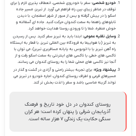
خودرو شخصی:
سفر با خودروی شخصی، انعطاف پذیری لازم را برای
توقف در مناظر زیبای بین راه فراهم می آورد. از تبریز، مسیر جاده
اسکو را در پیش گرفته و پس از عبور از شهر اسفنجان، با دیدن
تابلوهای راهنما به سمت کندوان حرکت کنید. جاده ای آسفالته و
خوش منظره، شما را تا ورودی روستا هدایت خواهد کرد.
وسایل نقلیه عمومی:
ابتدا باید به تبریز سفر کنید. پس از رسیدن
به تبریز (با هواپیما به فرودگاه بین المللی تبریز، با قطار به ایستگاه
راه آهن تبریز یا با اتوبوس به پایانه مسافربری تبریز)، می توان با
تاکسی های خطی یا تاکسی های اینترنتی به سمت اسکو رفت و از
آنجا نیز تاکسی های محلی شما را به روستای کندوان می رسانند.
پیشنهاد ویژه:
برای تجربه بیشتر راحتی و آزادی در گشت و گذار در
مسیرهای فرعی و اطراف روستای کندوان، اجاره خودرو در تبریز می
تواند گزینه مناسبی باشد و سفر را لذت بخش تر کند.
روستای کندوان در دل خود تاریخ و فرهنگ
آذربایجان شرقی را پنهان کرده است؛ هر کران
سنگی حکایت یک زندگی ۷ هزار ساله است.