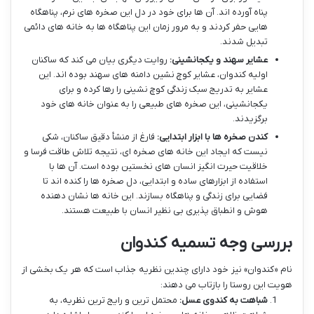
پناه آورده اند. آن ها برای خود در دل این صخره های نرم، پناهگاه
هایی حفر کردند و به مرور زمان این پناهگاه ها به خانه های دائمی
تبدیل شدند.
عشایر سهند و یکجانشینی:
روایت دیگری بیان می کند که ساکنان
اولیه کندوان، عشایر کوچ نشین دامنه های سهند بوده اند. این
عشایر به تدریج سبک زندگی کوچ نشینی را رها کرده و برای
یکجانشینی، این صخره های طبیعی را به عنوان خانه های خود
برگزیدند.
کندن صخره ها با ابزار ابتدایی:
فارغ از منشأ دقیق ساکنان، شکی
نیست که ایجاد این خانه های صخره ای، نتیجه تلاش طاقت فرسا و
خلاقیت حیرت انگیز انسان های نخستین بوده است. آن ها با
استفاده از ابزارهای ساده و ابتدایی، دل صخره ها را کنده اند تا
فضایی برای زندگی و پناهگاه بسازند. این خانه ها نشان دهنده
هوش و انطباق پذیری بی نظیر انسان با طبیعت هستند.
بررسی وجه تسمیه کندوان
نام «کندوان» نیز خود دارای چندین نظریه جذاب است که هر یک بخشی از
هویت این روستا را بازتاب می دهند:
شباهت به کندوی عسل:
محتمل ترین و رایج ترین نظریه، به