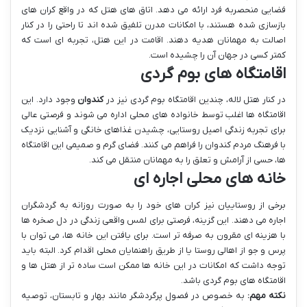
فضایی منحصربه فرد ارائه می دهد. اتاق های هتل که در واقع کران های
بازسازی شده هستند، با امکانات مدرن تلفیق شده اند تا راحتی را در کنار
اصالت به مهمانان هدیه دهند. اقامت در این هتل، تجربه ای است که
کمتر کسی در جهان آن را چشیده است.
اقامتگاه های بوم گردی
در کنار هتل لاله، چندین اقامتگاه بوم گردی نیز در
کندوان
وجود دارد. این
اقامتگاه ها اغلب توسط خانواده های محلی اداره می شوند و فرصتی عالی
برای تجربه زندگی اصیل روستایی، چشیدن غذاهای خانگی و آشنایی نزدیک
با فرهنگ مردم کندوان را فراهم می کنند. فضای گرم و صمیمی این اقامتگاه
ها، حسی از آرامش و تعلق را به مهمانان منتقل می کند.
خانه های محلی اجاره ای
برخی از روستاییان نیز کران های خود را به صورت روزانه به گردشگران
اجاره می دهند. این گزینه، فرصتی برای لمس واقعی زندگی در دل صخره ها
با هزینه ای مقرون به صرفه تر است. برای یافتن این خانه ها، می توان با
پرس و جو از اهالی روستا یا از طریق راهنمایان محلی اقدام کرد. البته باید
توجه داشت که امکانات در این خانه ها ممکن است ساده تر از هتل ها و
اقامتگاه های بوم گردی باشد.
نکته مهم:
به خصوص در فصول پرگردشگر مانند بهار و تابستان، توصیه