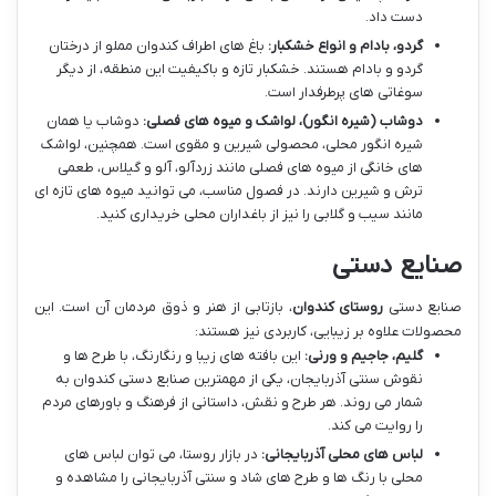
دست داد.
گردو، بادام و انواع خشکبار:
باغ های اطراف کندوان مملو از درختان
گردو و بادام هستند. خشکبار تازه و باکیفیت این منطقه، از دیگر
سوغاتی های پرطرفدار است.
دوشاب (شیره انگور)، لواشک و میوه های فصلی:
دوشاب یا همان
شیره انگور محلی، محصولی شیرین و مقوی است. همچنین، لواشک
های خانگی از میوه های فصلی مانند زردآلو، آلو و گیلاس، طعمی
ترش و شیرین دارند. در فصول مناسب، می توانید میوه های تازه ای
مانند سیب و گلابی را نیز از باغداران محلی خریداری کنید.
صنایع دستی
صنایع دستی
روستای کندوان
، بازتابی از هنر و ذوق مردمان آن است. این
محصولات علاوه بر زیبایی، کاربردی نیز هستند:
گلیم، جاجیم و ورنی:
این بافته های زیبا و رنگارنگ، با طرح ها و
نقوش سنتی آذربایجان، یکی از مهمترین صنایع دستی کندوان به
شمار می روند. هر طرح و نقش، داستانی از فرهنگ و باورهای مردم
را روایت می کند.
لباس های محلی آذربایجانی:
در بازار روستا، می توان لباس های
محلی با رنگ ها و طرح های شاد و سنتی آذربایجانی را مشاهده و