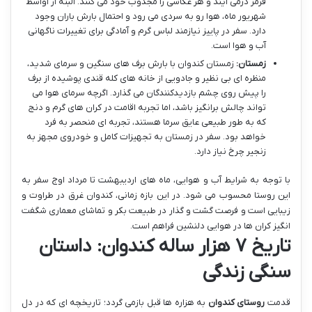
قرمز درمی آیند و هر عکاسی را مجذوب خود می کنند. البته از اواسط
شهریور ماه، هوا رو به سردی می رود و احتمال بارش باران وجود
دارد. سفر در پاییز نیازمند لباس گرم و آمادگی برای تغییرات ناگهانی
آب و هوا است.
زمستان:
زمستان کندوان با بارش برف های سنگین و سرمای شدید،
منظره ای بی نظیر و جادویی از خانه های کله قندی پوشیده از برف
را پیش روی چشم بازدیدکنندگان می گذارد. اگرچه سرمای هوا می
تواند چالش برانگیز باشد، اما تجربه اقامت در کران های گرم و دنج
که به طور طبیعی عایق سرما هستند، تجربه ای منحصر به فرد
خواهد بود. سفر در زمستان به تجهیزات کامل و خودروی مجهز به
زنجیر چرخ نیاز دارد.
با توجه به شرایط آب و هوایی، ماه های اردیبهشت تا مرداد اوج سفر به
این روستا محسوب می شود. در این بازه زمانی، کندوان غرق در طراوت و
زیبایی است و فرصت گشت و گذار در طبیعت بکر و تماشای معماری شگفت
انگیز کران ها در هوایی دلنشین فراهم است.
تاریخ ۷ هزار ساله کندوان: داستان
سنگی زندگی
قدمت
روستای کندوان
به هزاره ها قبل بازمی گردد؛ تاریخچه ای که در دل