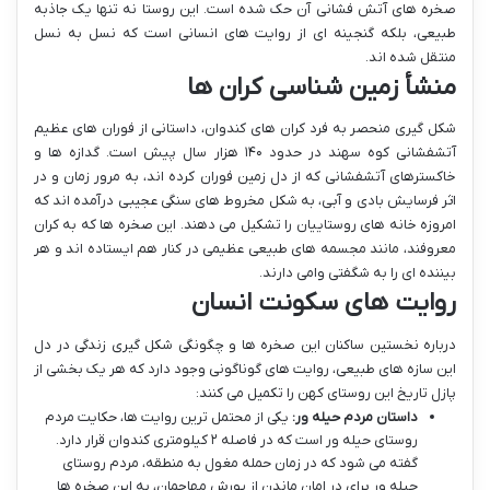
صخره های آتش فشانی آن حک شده است. این روستا نه تنها یک جاذبه
طبیعی، بلکه گنجینه ای از روایت های انسانی است که نسل به نسل
منتقل شده اند.
منشأ زمین شناسی کران ها
شکل گیری منحصر به فرد کران های کندوان، داستانی از فوران های عظیم
آتشفشانی کوه سهند در حدود ۱۴۰ هزار سال پیش است. گدازه ها و
خاکسترهای آتشفشانی که از دل زمین فوران کرده اند، به مرور زمان و در
اثر فرسایش بادی و آبی، به شکل مخروط های سنگی عجیبی درآمده اند که
امروزه خانه های روستاییان را تشکیل می دهند. این صخره ها که به کران
معروفند، مانند مجسمه های طبیعی عظیمی در کنار هم ایستاده اند و هر
بیننده ای را به شگفتی وامی دارند.
روایت های سکونت انسان
درباره نخستین ساکنان این صخره ها و چگونگی شکل گیری زندگی در دل
این سازه های طبیعی، روایت های گوناگونی وجود دارد که هر یک بخشی از
پازل تاریخ این روستای کهن را تکمیل می کنند:
داستان مردم حیله ور:
یکی از محتمل ترین روایت ها، حکایت مردم
روستای حیله ور است که در فاصله ۲ کیلومتری کندوان قرار دارد.
گفته می شود که در زمان حمله مغول به منطقه، مردم روستای
حیله ور برای در امان ماندن از یورش مهاجمان، به این صخره ها