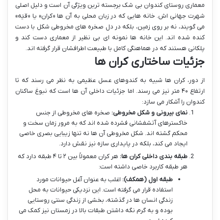
معماری روستای کندوان بی شک برجسته ترین ویژگی آن است و دلیل اصلی
شهرت جهانی اش. خانه هایی که در زبان محلی به آن ها «کران» یا «قیَه»
می گویند، نه بر روی زمین، بلکه در دل صخره های مخروطی شکل با دست
کنده شده اند. این خانه ها نمونه ای بی نظیر از معماری دست کند و
پلکانی هستند که در هماهنگی کامل با طبیعت اطرافشان قرار گرفته اند.
جزئیات ساختاری کران ها
از دور، کران ها شبیه به کندوهای عسل عظیمی به نظر می رسند که تا
ارتفاع ۴۰ متر نیز می رسند. اما جزئیات داخلی آن ها است که نبوغ ساکنان
کندوان را آشکار می سازد:
نمای بیرونی و شکل مخروطی:
صخره های مخروطی از جنس
خاکسترهای آتشفشانی فشرده شده اند که به مرور زمان سخت و
محکم گشته اند. شکل مخروطی آن ها نه تنها زیبایی بصری خاصی
ایجاد می کند، بلکه در پایداری سازه نیز نقش دارد.
طبقه بندی داخلی کران ها:
هر کران معمولاً بین ۲ تا ۴ طبقه دارد که
هر طبقه کاربرد خاصی داشته است:
طبقه اول (همکف):
اغلب به عنوان آغل حیوانات مورد
استفاده قرار می گرفته است. این نزدیکی حیوانات به محل
زندگی انسان ها در گذشته، بخشی از زندگی سنتی روستایی
بوده و به گرم نگه داشتن طبقات بالا در زمستان نیز کمک می