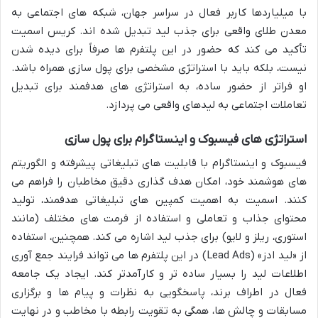
با میلیاردها کاربر فعال در سراسر جهان، شبکه های اجتماعی به
معدن طلای واقعی برای جذب لید تبدیل شده اند. کریس اسمیت
تأکید می کند که حضور در این پلتفرم ها صرفاً برای دیده شدن
نیست، بلکه باید با استراتژی مشخصی برای پول سازی همراه باشد.
او فراتر از حضور ساده، به استراتژی های هدفمند برای تبدیل
تعاملات اجتماعی به لیدهای واقعی می پردازد.
استراتژی های فیسبوک و اینستاگرام برای پول سازی
فیسبوک و اینستاگرام با قابلیت های تبلیغاتی پیشرفته و الگوریتم
های هوشمند خود، امکان هدف گذاری دقیق مخاطبان را فراهم می
کنند. اسمیت به اهمیت کمپین های تبلیغاتی هدفمند، تولید
محتوای جذاب و تعاملی و استفاده از فرمت های مختلف (مانند
استوری، ریلز و لایو) برای جذب لید اشاره می کند. همچنین، استفاده
از «لید ادز» (Lead Ads) در این پلتفرم ها می تواند فرایند جمع آوری
اطلاعات لید را بسیار ساده تر و کارآمدتر کند. ایجاد یک جامعه
فعال در اطراف برند، پاسخگویی به نظرات و پیام ها و برگزاری
مسابقات و چالش ها، همگی به تقویت رابطه با مخاطب و در نهایت