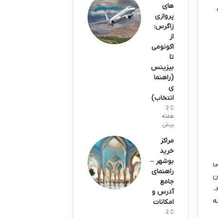
های
پروازی
زاگرس:
از
اکونومی
تا
بیزینس
(راهنما
ی
انتخاب)
2
هفته
پیش
مراکز
خرید
بوشهر –
ی
راهنمای
وپرن، ویتون
جامع
.
آدرس و
ه
امکانات
2