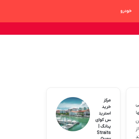
خودرو
مرکز
ی
خرید
ا
استریت
س کوای
ن
پنانگ |
ز
Straits
د