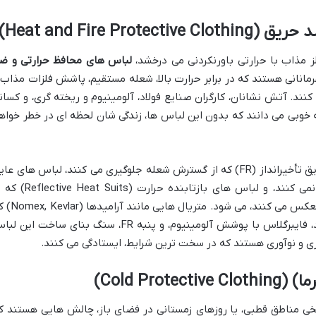
د حریق
(Heat and Fire Protective Clothing)
 مذاب با حرارتی باورنکردنی می درخشد،
لباس های محافظ حرارتی و ض
انانی هستند که در برابر حرارت بالا، شعله مستقیم، پاشش فلزات مذاب 
ند. آتش نشانان، کارگران صنایع فولاد، آلومینیوم و ریخته گری، و کسان
ه خوبی می دانند که بدون این لباس ها، زندگی شان لحظه ای در خطر خواه
انواع این لباس ها شامل لباس های ضد حریق تأخیرانداز (FR) که از گسترش شعله جلوگیری می کنند، لباس های ع
حرارتی که گرمای محیط را به بدن منتقل نمی کنند، و لباس های بازتابنده حرارت (uits
پوشش آلومینیومی خود، حرارت تابشی را منعکس می کنند، می شود. متر
مقاومت فوق العاده ای در برابر حرارت دارند، فایبرگلاس با پوشش آلومینیوم، و پنبه FR، سنگ بنای ساخت ای
وری و نوآوری هستند که در سخت ترین شرایط، ایستادگی می کنند.
ما)
(Cold Protective Clothing)
خی مناطق قطبی، یا روزهای زمستانی در فضای باز، چالش هایی هستند ک