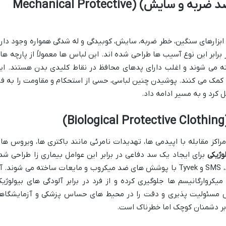
(ضد ضربه و سایش) (Mechanical Protective
ابزارهای سنگین، خطر ضربه، سایش، کوبیدگی و له شدگی همواره وجود دارد
رابر این نوع آسیب ها طراحی شده اند. این لباس ها معمولاً از پارچه ها
نند Cordura یا چرم ساخته می شوند و اغلب دارای پدهای محافظ در نقاط کلیدی بدن هستند. ا
ک می کنند. پوشیدن چنین لباسی، حسی از استحکام و مقاومت را به فر
 کرد و به مسیر ادامه داد.
(Biolog
راکز مقابله با اپیدمی ها، تهدیدات نامرئی مانند باکتری ها، ویروس ها 
وژیکی
برای ایجاد یک سد دفاعی در برابر این عوامل بیماری زا طراحی شد
اند. این لباس ها از موادی مانند اسپان باند، SMS و Tyvek با پوشش های ضد میکروب و مایعات ساخته می شوند.
یکروارگانیسم ها جلوگیری کرده و از فرد در برابر آلودگی های بیولوژیک
 مسئولیت پذیری و دقت را در محیط های حساس پزشکی و آزمایشگاه
ابر دشمنان کوچک اما خطرناک است.