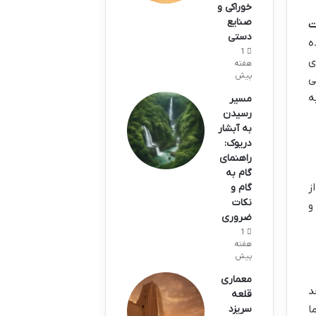
خوراکی و
صنایع
ت
دستی
ه
1
ی
هفته
پیش
ی
ه
مسیر
رسیدن
به آبشار
دریوک:
راهنمای
گام به
ز
گام و
نکات
و
ضروری
1
هفته
پیش
معماری
د
قلعه
ا
سریزد