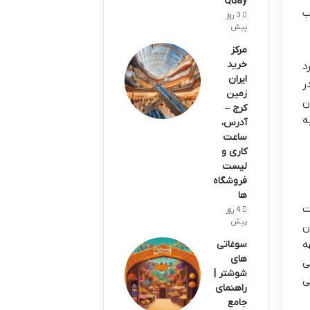
Quay
ب
3 روز
پیش
مرکز
خرید
د
ایران
ر
زمین
ن
کرج –
ه
آدرس،
ساعت
کاری و
لیست
فروشگاه
ها
ت
4 روز
پیش
ن
ه
سوغاتی
های
ی
شوشتر |
ی
راهنمای
جامع