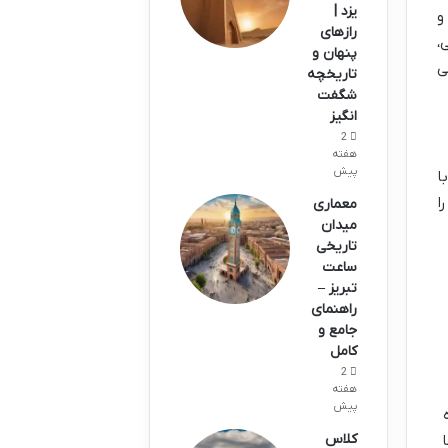
یزد |
و
رازهای
،
پنهان و
ی
تاریخچه
شگفت
انگیز
2
هفته
پیش
ا
ا
معماری
میدان
تاریخی
ساعت
تبریز –
راهنمای
جامع و
کامل
2
هفته
پیش
کلاس
ا