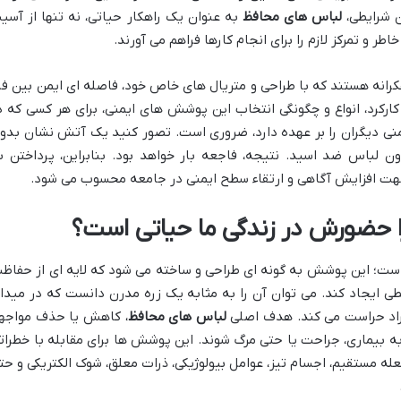
ن شرایطی،
لباس های محافظ
به عنوان یک راهکار حیاتی، نه تنها از آسی
 و تمرکز لازم را برای انجام کارها فراهم می آورند.
رانه هستند که با طراحی و متریال های خاص خود، فاصله ای ایمن بین فر
ارکرد، انواع و چگونگی انتخاب این پوشش های ایمنی، برای هر کسی که د
منی دیگران را بر عهده دارد، ضروری است. تصور کنید یک آتش نشان بدو
 لباس ضد اسید. نتیجه، فاجعه بار خواهد بود. بنابراین، پرداختن ب
جهت افزایش آگاهی و ارتقاء سطح ایمنی در جامعه محسوب می شود.
حضورش در زندگی ما حیاتی است؟
است؛ این پوشش به گونه ای طراحی و ساخته می شود که لایه ای از حفاظ
 ایجاد کند. می توان آن را به مثابه یک زره مدرن دانست که در میدا
راد حراست می کند. هدف اصلی
لباس های محافظ
، کاهش یا حذف مواجه
ه بیماری، جراحت یا حتی مرگ شوند. این پوشش ها برای مقابله با خطرات
ه مستقیم، اجسام تیز، عوامل بیولوژیکی، ذرات معلق، شوک الکتریکی و حت