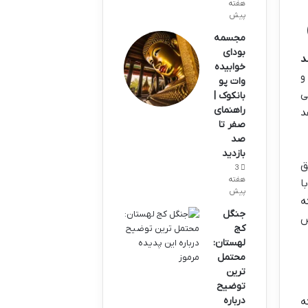
هفته
پیش
مجسمه
بودای
د
خوابیده
و
وات پو
ی
بانکوک |
راهنمای
د
صفر تا
صد
بازدید
ایق
3
هفته
Reflective Heat S) که با
پیش
یال هایی مانند آرامیدها (Nomex, Kevlar) که
جنگل
ن لباس
کج
لهستان:
محتمل
ترین
توضیح
درباره
ه