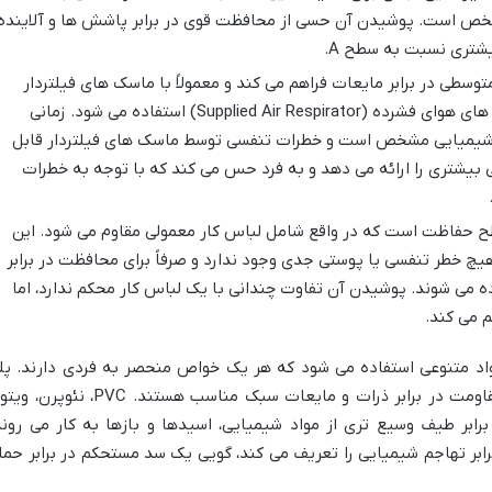
شخص است. پوشیدن آن حسی از محافظت قوی در برابر پاشش ها و آلاینده
یشتری نسبت به سطح A.
طی در برابر مایعات فراهم می کند و معمولاً با ماسک های فیلتردار
(Air-Purifying Respirator) یا سیستم های هوای فشرده (Supplied Air Respirator) استفاده می شود. زمانی
 شیمیایی مشخص است و خطرات تنفسی توسط ماسک های فیلتردار قابل
 بیشتری را ارائه می دهد و به فرد حس می کند که با توجه به خطرات
ح حفاظت است که در واقع شامل لباس کار معمولی مقاوم می شود. این
چ خطر تنفسی یا پوستی جدی وجود ندارد و صرفاً برای محافظت در برابر
اده می شوند. پوشیدن آن تفاوت چندانی با یک لباس کار محکم ندارد، اما
م می کند.
واد متنوعی استفاده می شود که هر یک خواص منحصر به فردی دارند. پل
اتیلن و پلی پروپیلن (مانند Tyvek) برای مقاومت در برابر ذرات و مایعات سبک مناسب هستند. PVC، نئ
) برای مقاومت در برابر طیف وسیع تری از مواد شیمیایی، اسیدها و بازها به کار می روند
بر تهاجم شیمیایی را تعریف می کند، گویی یک سد مستحکم در برابر حمل