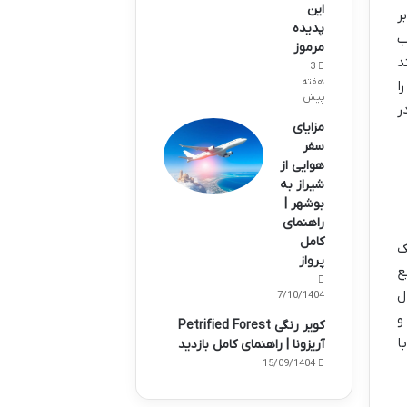
این
ر
پدیده
ب
مرموز
ند
3
هفته
فظی را
پیش
ر
مزایای
سفر
هوایی از
شیراز به
بوشهر |
راهنمای
کامل
ک
پرواز
ع
ل
07/10/1404
ی و
کویر رنگی Petrified Forest
ا
آریزونا | راهنمای کامل بازدید
15/09/1404