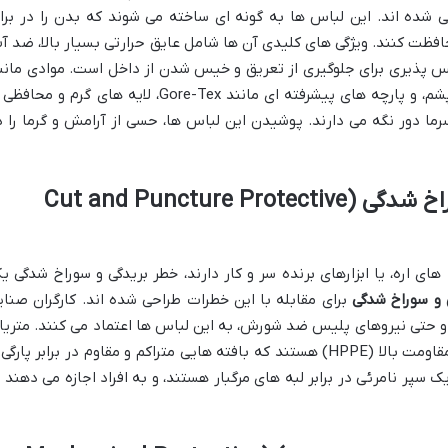
 شده اند. این لباس ها به گونه ای ساخته می شوند که بدن را در براب
فظت کنند. ویژگی های کلیدی آن ها شامل عایق حرارتی بسیار بالا، ضد آ
windpr)، و قابلیت تنفس پذیری برای جلوگیری از تعریق و خیس شدن از داخل است. موادی مان
الیاف مصنوعی (Thinsulate, PrimaLoft)، پشم، و پارچه های پیشرفته ای مانند Gore-Tex، لایه های گرم و محا
رما دور نگه می دارند. پوشیدن این لباس ها، حسی از آرامش و گرما را د
اخ شدگی
(Cut and Puncture Protective
ای اره، یا ابزارهای برنده سر و کار دارند، خطر بریدگی و سوراخ شدگی ی
و سوراخ شدگی
برای مقابله با این خطرات طراحی شده اند. کارگران صنای
 و حتی نیروهای پلیس ضد شورش، به این لباس ها اعتماد می کنند. متریا
های اصلی شامل کولار (Kevlar) و الیاف با مقاومت بالا (HPPE) هستند که بافته هایی متراکم و مقاوم در برابر پارگ
سپر نامرئی در برابر لبه های مرگبار هستند، و به افراد اجازه می دهند ب