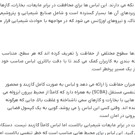
 نگه می دارند. این لباس ها برای محافظت در برابر مایعات، بخارات، گازها 
ربردهای آن ها بسیار گسترده است و شامل صنایع شیمیایی و پتروشیمی
اک، و نیروهای اورژانس می شود که در مواجهه با حوادث شیمیایی قرار م
دها سطوح مختلفی از حفاظت را تعریف کرده اند که هر سطح، متناسب ب
بندی به کاربران کمک می کند تا با دقت بالاتری، لباس مناسب خود ر
از یک مسیر پرخطر است.
میزان حفاظت را ارائه می دهد و لباس به صورت کامل گازبند و محصور
است. فرد در داخل لباس، یک دستگاه تنفسی مستقل (SCBA) به همراه دارد که کاملاً از محیط بیرون ایزوله می
هایی با بخارات و گازهای سمی ناشناخته و غلظت بالا، جایی که هرگونه
ده اند. وقتی کسی این لباس را می پوشد، گویی به یک کپسول فضایی
رونی در امان است.
در برابر مایعات شیمیایی بالاست، اما لباس کاملاً گازبند نیست. دستگاه
س قرار می گیرد. این لباس برای محیط هایی مناسب است که خطر تنفسی بالاست، ام