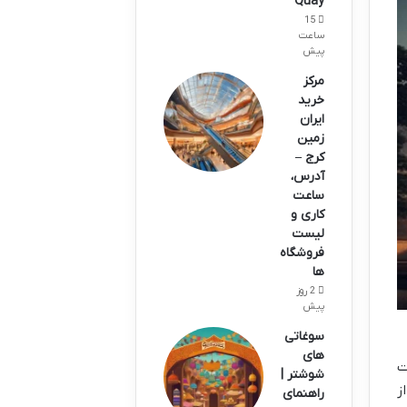
Quay
15
ساعت
پیش
مرکز
خرید
ایران
زمین
کرج –
آدرس،
ساعت
کاری و
لیست
فروشگاه
ها
2 روز
پیش
سوغاتی
های
ت
شوشتر |
ز
راهنمای