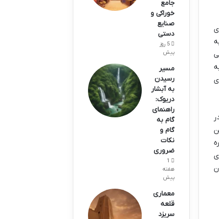
جامع
خوراکی و
صنایع
ی
دستی
ه
5 روز
پیش
ی
ه
مسیر
رسیدن
ی
به آبشار
دریوک:
راهنمای
ر
گام به
ن
گام و
نکات
ه
ضروری
ی
1
ن
هفته
پیش
معماری
قلعه
سریزد