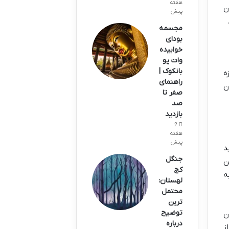
هفته
ن
پیش
مجسمه
بودای
خوابیده
وات پو
بانکوک |
ه
راهنمای
ن
صفر تا
صد
بازدید
2
هفته
پیش
ساخت معبد
جنگل
ن
کج
ه
لهستان:
محتمل
ترین
توضیح
ن
درباره
ز