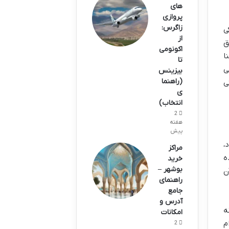
های
پروازی
زاگرس:
ی
از
ق
اکونومی
ا
تا
ی
بیزینس
(راهنما
ی
ی
انتخاب)
2
هفته
پیش
،
مراکز
ه
خرید
بوشهر –
ن
راهنمای
جامع
آدرس و
ه
امکانات
م
2