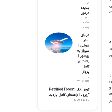
این
ن
پدیده
ه
مرموز
2
هفته
پیش
مزایای
سفر
معماری، یک کار تمام شده نبود و نیست. این بنا از سال ۱۹۹۲ به
هوایی از
.
شیراز به
دن
بوشهر |
راهنمای
کامل
پرواز
ا
ن
07/10/1404
و
کویر رنگی Petrified Forest
ت
آریزونا | راهنمای کامل بازدید
ر
15/09/1404