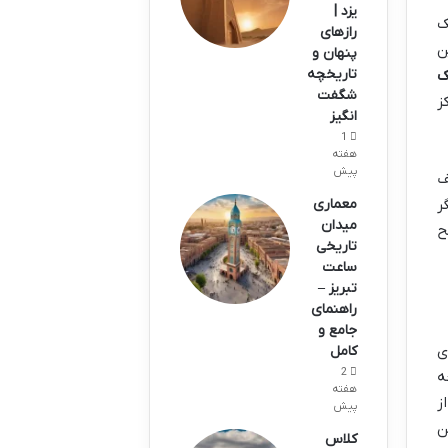
یزد |
ک
رازهای
ن
پنهان و
تاریخچه
ک
شگفت
ز
انگیز
1
هفته
پیش
ف
ر
معماری
میدان
ح
تاریخی
ساعت
تبریز –
راهنمای
جامع و
ی
کامل
2
 نتیجه
هفته
ز
پیش
ن
کلاس