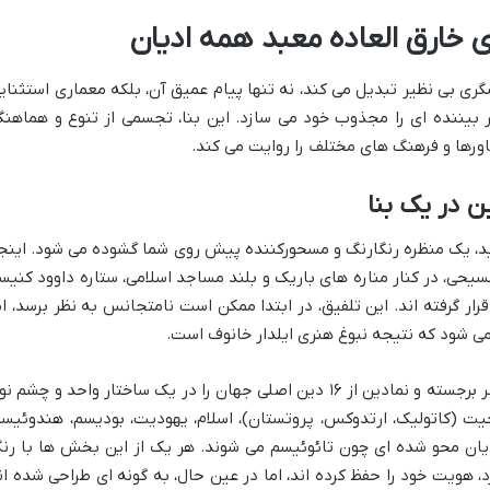
 خارق العاده معبد همه ادیان
ری بی نظیر تبدیل می کند، نه تنها پیام عمیق آن، بلکه معماری استثنای
بیننده ای را مجذوب خود می سازد. این بنا، تجسمی از تنوع و هماهنگ
باورها و فرهنگ های مختلف را روایت می کند.
ید، یک منظره رنگارنگ و مسحورکننده پیش روی شما گشوده می شود. اینجا
ی، در کنار مناره های باریک و بلند مساجد اسلامی، ستاره داوود کنیس
ار گرفته اند. این تلفیق، در ابتدا ممکن است نامتجانس به نظر برسد، ام
می شود که نتیجه نبوغ هنری ایلدار خانوف است.
معماری این معبد به گونه ای است که عناصر برجسته و نمادین از ۱۶ دین اصلی جهان را در یک ساختار واحد و چشم ن
ت (کاتولیک، ارتدوکس، پروتستان)، اسلام، یهودیت، بودیسم، هندوئیسم
یان محو شده ای چون تائوئیسم می شوند. هر یک از این بخش ها با رن
هویت خود را حفظ کرده اند، اما در عین حال، به گونه ای طراحی شده ان