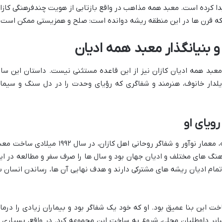
یدا کرده است. معبد همه مذاهب در واقع بازتابی از هویت چندفرهنگی کازا
 که قرن ها در این منطقه ریشه دوانده است: صلح و همزیستی ممکن است.
و بنیانگذار معبد همه ادیان
معبد همه ادیان کازان نیز از این قاعده مستثنی نیست. داستان این ساز
ایلدار خانوف، هنرمند و شفاگری که رؤیای وحدت را در دل سنگ و سیما
 رویای او
ایلدار خانوف (Ildar Khanov)، نقاش برجسته، معمار نوآور و شفاگر روحانی اهل کازان، در سال ۱۹۹۲ میلادی 
فرهنگ های مختلف و ادیان جهان بود و سال ها را صرف سفر و مطالعه در ای
تمام ادیان ریشه های مشترکی دارند و هدف نهایی آن ها، رساندن انسان ب
 این بنا عمیق بود. او که خود یک شفاگر بود و بیماران زیادی را درما
ایر داوطلبان محلی، شروع به ساخت این مجموعه کرد. در واقع، بسیاری ا