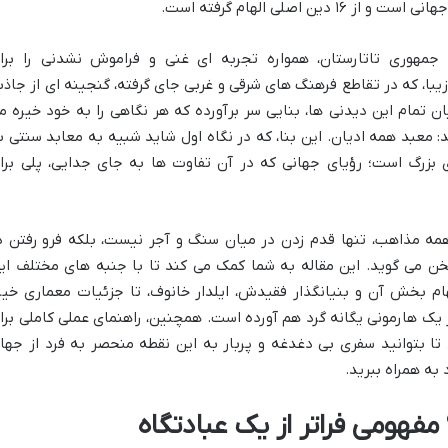
اصلی الهام گرفته است.
 جمهوری تاتارستان، همواره تجربه ای غنی و فراموش نشدنی را برا
زیبا، که در تقاطع فرهنگ های شرقی و غربی جای گرفته، گنجینه ای از جاذب
 تمام این دیدنی ها، بنایی سر برآورده که هر نگاهی را به خود خیره م
ند: معبد همه ادیان. این بنا، که در نگاه اول شاید شبیه به معابد سنتی ب
 بزرگ است؛ رؤیای جهانی که در آن تفاوت ها به جای جدایی، پلی برا
همه مذاهب، تنها قدم زدن در میان سنگ و آجر نیست، بلکه فرو رفتن د
خن می گوید. این مقاله به شما کمک می کند تا با جنبه های مختلف ای
هام بخش آن و بنیانگذار فقیدش، ایلدار خانوف، تا جزئیات معماری خیر
اصلی جهان را در یک هارمونی یگانه گرد هم آورده است. همچنین، راهنمای عملی کاملی برا
 تا بتوانید سفری بی دغدغه و پربار به این نقطه منحصر به فرد از جها
به همراه ببرید.
هومی فراتر از یک عبادتگاه