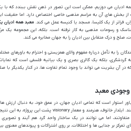
همه ادیان می دوزیم، ممکن است این تصور در ذهن نقش ببندد که با ی
ک از بخش های آن به مراسم مذهبی خاصی اختصاص دارد. اما حقیقت ای
ن، فراتر از یک کلیسا، مسجد یا کنیسه عمل می کند.
معبد همه ادیان ی
ناسک و رسومات مذهبی به کار نرفته است. بلکه، این مجموعه یک مرک
 صلح و درک متقابل بین ادیان را به جهان مخابره می کند.
دگان را به تأمل درباره مفهوم والای همزیستی و احترام به باورهای مختل
ه گردشگری، بلکه یک گالری بصری و یک بیانیه فلسفی است که نمایانگ
که در آن بشریت می تواند با وجود تمام تفاوت ها، در کنار یکدیگر با صل
 وجودی معبد
اور استوار است که تمامی ادیان جهان، در عمق خود، به دنبال ارزش ها
مشترکی چون صلح، عشق و درک متقابل هستند. ایلدار خانوف، هنرمند و معمار visionary پشت این پروژه، به این
تفاوتند، اما می توانند در یک ساختار واحد گرد هم آیند و تصویری ا
ی تمرکز بر جدایی ها و اختلافات، بر روی اشتراکات و پیوندهای معنوی بی