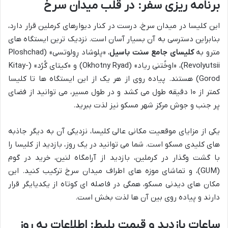
برنامه ریزی سفر: در قلب میدان سرخ
این کلیسا در میدان سرخ، درست در کنار دیوارهای کرملین قرار دارد،
بنابراین دسترسی به آن بسیار آسان است. نزدیک ترین ایستگاه های
مترو به
کلیسای جامع سنت باسیل
، «پلوشاد رِولوتسی» (Ploshchad
Revolyutsii)، «اوخُتنی ریاد» (Okhotny Ryad) و «کیتای گُرُد» (Kitay-
Gorod) هستند. پیاده روی از هر یک از این ایستگاه ها تا کلیسا
کمتر از ۱۰ دقیقه طول می کشد و در طول مسیر، می توانید از فضای
پر جنب و جوش مرکز شهر مسکو نیز لذت ببرید.
یکی از مزایای موقعیت مکانی عالی کلیسا، نزدیکی آن به دیگر جاذبه
های کلیدی مسکو است. شما می توانید در یک روز، بازدید از کلیسا را
با گشت وگذار در کرملین، بازدید از آرامگاه لنین، خرید در گوم
(GUM)، و تماشای موزه های اطراف میدان سرخ ترکیب کنید. این
مکان های دیدنی مسکو، همگی در فاصله ای کوتاه از یکدیایگر قرار
دارند و پیاده روی بین آن ها لذت بخش است.
ساعات بازدید و قیمت بلیط: اطلاعات به روز