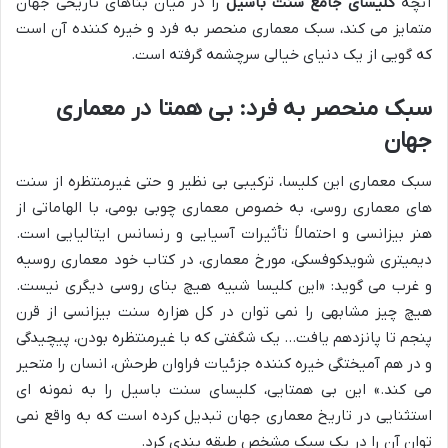
آنچه
کلیسای جامع سنت باسیل
را در میان بناهای تاریخی جهان
متمایز می کند، سبک معماری منحصر به فرد و خیره کننده آن است
که گویی از یک دنیای خیالی سرچشمه گرفته است.
سبک منحصر به فرد: بی همتا در معماری
جهان
سبک معماری این کلیسا، ترکیبی بی نظیر و حتی غیرمنتظره از سنت
های معماری روسی، به خصوص معماری چوبی بومی، با الهاماتی از
هنر بیزانسی و احتمالاً تأثیرات آسیایی و رنسانس ایتالیایی است.
دیمیتری شویدکوفسکی، مورخ معماری، در کتاب خود معماری روسیه
و غرب می گوید: «این کلیسا شبیه هیچ بنای روسی دیگری نیست.
هیچ چیز مشابهی را نمی توان در کل هزاره سنت بیزانسی از قرن
پنجم تا پانزدهم یافت… یک شگفتی که با غیرمنتظره بودن، پیچیدگی
و در هم آمیختگی خیره کننده جزئیات فراوان طرحش، انسان را متحیر
می کند.» این بی همتایی، کلیسای سنت باسیل را به نمونه ای
استثنایی در تاریخ معماری جهان تبدیل کرده است که به واقع نمی
توان آن را در یک سبک مشخص طبقه بندی کرد.