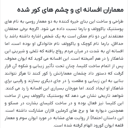
معماران افسانه ای و چشم های کور شده
طراحی و ساخت این بنای خیره کننده به دو معمار روسی به نام های
پوستنیک یاکوولف و بارما نسبت داده می شود. اگرچه برخی محققان
معتقدند این دو نام ممکن است به یک شخص اشاره داشته باشد یا
حداقل، بارما نام کوچک و یاکوولف نام خانوادگی او بوده است، اما
افسانه ای به شدت در میان مردم رواج یافته که تلخی و شیرینی این
شاهکار را در هم آمیخته است. این افسانه می گوید که ایوان مخوف،
پس از اتمام ساخت کلیسا، چنان تحت تأثیر زیبایی و شکوه آن قرار
گرفت که دستور داد چشمان معمارانش را کور کنند تا هرگز نتوانند
بنایی به این زیبایی و عظمت را در جای دیگری بسازند و رقیبی برای
شاهکار او ایجاد کنند. اما مورخان بسیاری این افسانه را رد می کنند.
شواهد تاریخی نشان می دهد که پوستنیک یاکوولف پس از ساخت
این کلیسا نیز فعال بوده و در ساخت کلیسای بشارت در مسکو و
همچنین دیواره ها و برج های کرملین قازان مشارکت داشته است.
این داستان احتمالاً از روایت های مشابه در مورد ایوان سوم و معمار
قلعه ایوان گورود الهام گرفته شده است.