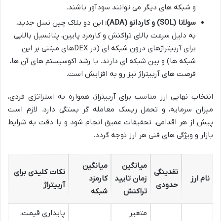
و شبکه های دیگر می توانند سودآور باشند.
سولانا (SOL) و کاردانو (ADA):
این دو بلاک چین نسل جدید،
به دلیل سرعت بالای تراکنش و کارمزد پایین، پتانسیل بالایی
برای آربیتراژهای درون شبکه ای (در DEXهای مبتنی بر این
شبکه ها) و بین شبکه ای دارند. با رشد اکوسیستم های آن ها،
فرصت های آربیتراژ نیز رو به افزایش است.
انتخاب نهایی ارز مناسب برای آربیتراژ، همواره به استراتژی فردی،
میزان سرمایه، و تحمل ریسک معامله گر بستگی دارد. لازم است
پیش از هر اقدامی، تحقیقات عمیق انجام شود و با دقت به شرایط
بازار و ویژگی های فنی هر ارز توجه گردد.
میانگین
میانگین
نقدینگی
نکات کلیدی برای
نام ارز
زمان تایید
کارمزد
حدودی
آربیتراژ
تراکنش
شبکه
متغیر
پایداری قیمت،