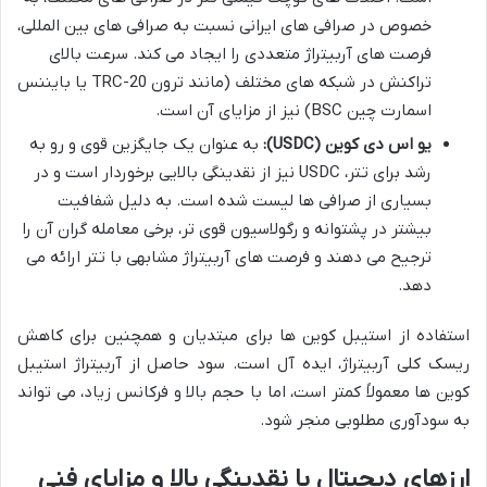
خصوص در صرافی های ایرانی نسبت به صرافی های بین المللی،
فرصت های آربیتراژ متعددی را ایجاد می کند. سرعت بالای
تراکنش در شبکه های مختلف (مانند ترون TRC-20 یا بایننس
اسمارت چین BSC) نیز از مزایای آن است.
یو اس دی کوین (USDC):
به عنوان یک جایگزین قوی و رو به
رشد برای تتر، USDC نیز از نقدینگی بالایی برخوردار است و در
بسیاری از صرافی ها لیست شده است. به دلیل شفافیت
بیشتر در پشتوانه و رگولاسیون قوی تر، برخی معامله گران آن را
ترجیح می دهند و فرصت های آربیتراژ مشابهی با تتر ارائه می
دهد.
استفاده از استیبل کوین ها برای مبتدیان و همچنین برای کاهش
ریسک کلی آربیتراژ، ایده آل است. سود حاصل از آربیتراژ استیبل
کوین ها معمولاً کمتر است، اما با حجم بالا و فرکانس زیاد، می تواند
به سودآوری مطلوبی منجر شود.
ارزهای دیجیتال با نقدینگی بالا و مزایای فنی