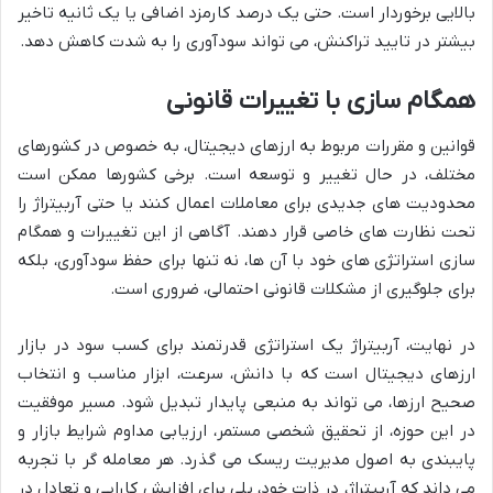
بالایی برخوردار است. حتی یک درصد کارمزد اضافی یا یک ثانیه تاخیر
بیشتر در تایید تراکنش، می تواند سودآوری را به شدت کاهش دهد.
همگام سازی با تغییرات قانونی
قوانین و مقررات مربوط به ارزهای دیجیتال، به خصوص در کشورهای
مختلف، در حال تغییر و توسعه است. برخی کشورها ممکن است
محدودیت های جدیدی برای معاملات اعمال کنند یا حتی آربیتراژ را
تحت نظارت های خاصی قرار دهند. آگاهی از این تغییرات و همگام
سازی استراتژی های خود با آن ها، نه تنها برای حفظ سودآوری، بلکه
برای جلوگیری از مشکلات قانونی احتمالی، ضروری است.
در نهایت، آربیتراژ یک استراتژی قدرتمند برای کسب سود در بازار
ارزهای دیجیتال است که با دانش، سرعت، ابزار مناسب و انتخاب
صحیح ارزها، می تواند به منبعی پایدار تبدیل شود. مسیر موفقیت
در این حوزه، از تحقیق شخصی مستمر، ارزیابی مداوم شرایط بازار و
پایبندی به اصول مدیریت ریسک می گذرد. هر معامله گر با تجربه
می داند که آربیتراژ، در ذات خود، پلی برای افزایش کارایی و تعادل در