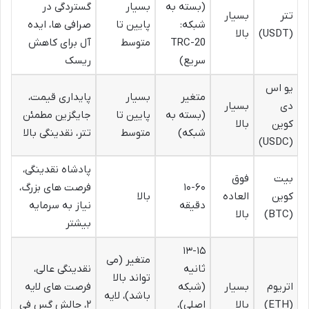
(بسته به
بسیار
گستردگی در
تتر
بسیار
شبکه:
پایین تا
صرافی ها، ایده
(USDT)
بالا
TRC-20
متوسط
آل برای کاهش
سریع)
ریسک
یو اس
متغیر
بسیار
پایداری قیمت،
دی
بسیار
(بسته به
پایین تا
جایگزین مطمئن
کوین
بالا
شبکه)
متوسط
تتر، نقدینگی بالا
(USDC)
پادشاه نقدینگی،
بیت
فوق
۱۰-۶۰
فرصت های بزرگ،
کوین
العاده
بالا
دقیقه
نیاز به سرمایه
(BTC)
بالا
بیشتر
۱۳-۱۵
متغیر (می
ثانیه
نقدینگی عالی،
تواند بالا
اتریوم
بسیار
(شبکه
فرصت های لایه
باشد)، لایه
(ETH)
بالا
اصلی)،
۲، چالش گس فی