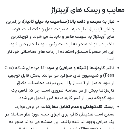
معایب و ریسک های آربیتراژ
نیاز به سرعت و دقت بالا (حساسیت به میلی ثانیه):
بزرگترین
چالش آربیتراژ، نیاز مبرم به سرعت عمل و دقت است. فرصت
های آربیتراژ به سرعت ظاهر و ناپدید می شوند و کوچکترین
تاخیر می تواند منجر به از دست رفتن سود یا حتی ضرر شود.
این امر معمولاً مستلزم استفاده از ربات های معاملاتی خودکار
است.
تاثیر کارمزدها (شبکه و صرافی) بر سود:
کارمزدهای شبکه (Gas
Fees) و کمیسیون های صرافی، می توانند بخش قابل توجهی
از سود حاصل از آربیتراژ را از بین ببرند. محاسبات دقیق
کارمزدها پیش از هر معامله ضروری است، چرا که گاهی یک
سود کوچک، پس از کسر کارمزد، به ضرر تبدیل می شود.
ریسک نقدشوندگی و عدم تطابق سفارشات:
در برخی موارد،
ممکن است نقدینگی کافی برای اجرای حجم مورد نظر معامله در
یک صرافی وجود نداشته باشد. این مسئله می تواند منجر به