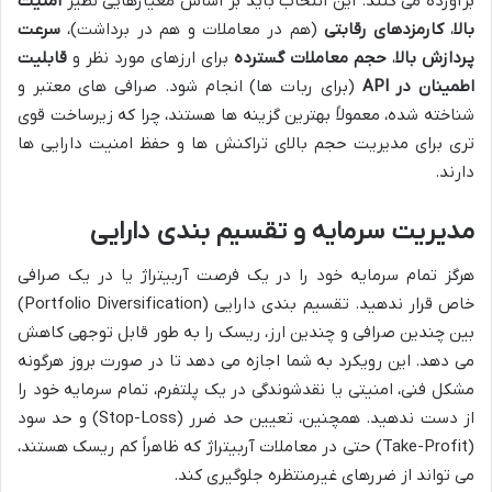
برآورده می کنند. این انتخاب باید بر اساس معیارهایی نظیر
امنیت
بالا
،
کارمزدهای رقابتی
(هم در معاملات و هم در برداشت)،
سرعت
پردازش بالا
،
حجم معاملات گسترده
برای ارزهای مورد نظر و
قابلیت
اطمینان در API
(برای ربات ها) انجام شود. صرافی های معتبر و
شناخته شده، معمولاً بهترین گزینه ها هستند، چرا که زیرساخت قوی
تری برای مدیریت حجم بالای تراکنش ها و حفظ امنیت دارایی ها
دارند.
مدیریت سرمایه و تقسیم بندی دارایی
هرگز تمام سرمایه خود را در یک فرصت آربیتراژ یا در یک صرافی
خاص قرار ندهید. تقسیم بندی دارایی (Portfolio Diversification)
بین چندین صرافی و چندین ارز، ریسک را به طور قابل توجهی کاهش
می دهد. این رویکرد به شما اجازه می دهد تا در صورت بروز هرگونه
مشکل فنی، امنیتی یا نقدشوندگی در یک پلتفرم، تمام سرمایه خود را
از دست ندهید. همچنین، تعیین حد ضرر (Stop-Loss) و حد سود
(Take-Profit) حتی در معاملات آربیتراژ که ظاهراً کم ریسک هستند،
می تواند از ضررهای غیرمنتظره جلوگیری کند.