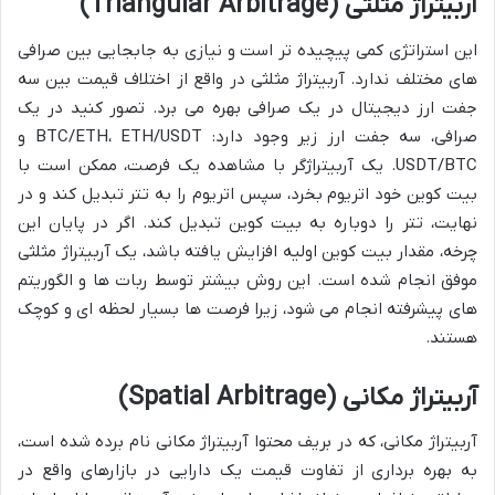
آربیتراژ مثلثی (Triangular Arbitrage)
این استراتژی کمی پیچیده تر است و نیازی به جابجایی بین صرافی
های مختلف ندارد. آربیتراژ مثلثی در واقع از اختلاف قیمت بین سه
جفت ارز دیجیتال در یک صرافی بهره می برد. تصور کنید در یک
صرافی، سه جفت ارز زیر وجود دارد: BTC/ETH، ETH/USDT و
USDT/BTC. یک آربیتراژگر با مشاهده یک فرصت، ممکن است با
بیت کوین خود اتریوم بخرد، سپس اتریوم را به تتر تبدیل کند و در
نهایت، تتر را دوباره به بیت کوین تبدیل کند. اگر در پایان این
چرخه، مقدار بیت کوین اولیه افزایش یافته باشد، یک آربیتراژ مثلثی
موفق انجام شده است. این روش بیشتر توسط ربات ها و الگوریتم
های پیشرفته انجام می شود، زیرا فرصت ها بسیار لحظه ای و کوچک
هستند.
آربیتراژ مکانی (Spatial Arbitrage)
آربیتراژ مکانی، که در بریف محتوا آربیتراژ مکانی نام برده شده است،
به بهره برداری از تفاوت قیمت یک دارایی در بازارهای واقع در