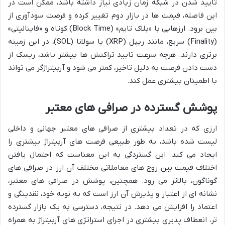
تایید شدن در شبکه زمان زیادی نیاز داشته باشد، ممکن است در
این فاصله، قیمت ها در بازار دوم تغییر کرده و فرصت سودآوری از
بین برود. ارزهایی با «بلاک تایم» (Block Time) کوتاه و «فاینالیتی»
(Finality) سریع، مانند ریپل (XRP) یا سولانا (SOL)، در این زمینه
برتری دارند. هرچه سرعت تایید تراکنش ها بیشتر باشد، ریسک از
دست دادن فرصت به دلیل تاخیر، کمتر می شود و آربیتراژگر می تواند
با اطمینان بیشتری عمل کند.
پوشش گسترده در صرافی های معتبر
ارزی که در تعداد بیشتری از صرافی های معتبر جهانی و داخلی
لیست شده باشد، به طور طبیعی فرصت های آربیتراژ بیشتری را
ایجاد می کند. این گستردگی به این معناست که احتمال یافتن
اختلاف قیمت بین زوج های معاملاتی مختلف آن ارز در صرافی های
گوناگون، بالاتر می رود. همچنین، پوشش در صرافی های معتبر،
نشانه ای از اعتبار و پذیرش آن ارز است که به نوبه خود، نقدینگی و
اعتماد را افزایش می دهد. در نتیجه، دسترسی به یک بازار گسترده
تر، انعطاف پذیری بیشتری در اجرای استراتژی های آربیتراژ به همراه