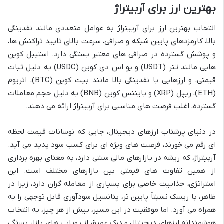
بهترین ارز برای آربیتراژ
انتخاب بهترین ارز برای آربیتراژ به عوامل متعددی مانند نقدینگی
بالا، کارمزدهای پایین شبکه و صرافی، سرعت بالای تایید تراکنش ها،
و پوشش گسترده در صرافی های معتبر بستگی دارد. استیبل کوین
هایی مانند تتر (USDT) و یو اس دی کوین (USDC) به دلیل ثبات
قیمتی، و ارزهایی با نقدینگی بالا مانند بیت کوین (BTC)، اتریوم
(ETH)، ریپل (XRP) و بایننس کوین (BNB) به دلیل حجم معاملات
گسترده، اغلب فرصت های مناسبی برای آربیتراژ ارائه می دهند.
در دنیای پرشتاب ارزهای دیجیتال، جایی که نوسانات قیمت لحظه
ای رقم می خورند، فرصت های ویژه ای برای کسب سود پدید می آید.
آربیتراژ، که ریشه در بازارهای مالی سنتی دارد، به معنای بهره برداری
از همین تفاوت های قیمتی بین بازارهای مختلف است. این
استراتژی، جذابیت خاصی برای بسیاری از معامله گران دارد، زیرا در
ظاهر، با ریسک نسبتاً پایین تر، پتانسیل سودآوری قابل توجهی را به
همراه می آورد. اما موفقیت در این مسیر، بیش از هر چیز، به انتخاب
هوشمندانه ارزهای دیجیتال و درک عمیق از پویایی های بازار بستگی