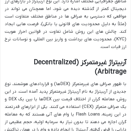
مناطق جغرافیایی مختلف اشاره دارد. این نوع آربیتراژ در بازارهای ارز
دیجیتال کمتر از گذشته دیده می شود، اما همچنان می تواند در
مواقعی که دسترسی به صرافی ها در مناطق مختلف متفاوت است
(مثلاً به دلیل محدودیت های قانونی یا بانکی)، فرصت هایی ایجاد
کند. چالش های این روش شامل تفاوت در قوانین احراز هویت
(KYC)، محدودیت های برداشت و واریز بین المللی، و نوسانات نرخ
ارز فیات است.
آربیتراژ غیرمتمرکز (Decentralized
Arbitrage)
با ظهور صرافی های غیرمتمرکز (DEXها) و قراردادهای هوشمند، نوع
جدیدی از آربیتراژ به نام آربیتراژ غیرمتمرکز پدید آمده است. در این
روش، معامله گران از اختلاف قیمت بین DEXها یا بین یک DEX و
یک صرافی متمرکز (CEX) استفاده می کنند. یکی از ابزارهای قدرتمند
در این زمینه، Flash Loans یا وام های آنی هستند که به معامله
گران اجازه می دهند تا بدون نیاز به سرمایه اولیه، حجم عظیمی از
دارایی را قرض گرفته، آربیتراژ را انجام داده و وام را در همان تراکنش