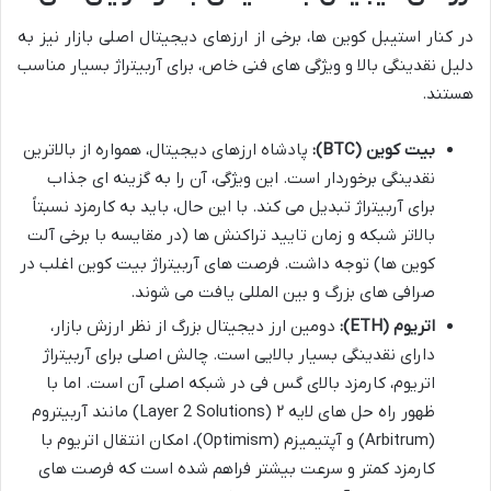
در کنار استیبل کوین ها، برخی از ارزهای دیجیتال اصلی بازار نیز به
دلیل نقدینگی بالا و ویژگی های فنی خاص، برای آربیتراژ بسیار مناسب
هستند.
بیت کوین (BTC):
پادشاه ارزهای دیجیتال، همواره از بالاترین
نقدینگی برخوردار است. این ویژگی، آن را به گزینه ای جذاب
برای آربیتراژ تبدیل می کند. با این حال، باید به کارمزد نسبتاً
بالاتر شبکه و زمان تایید تراکنش ها (در مقایسه با برخی آلت
کوین ها) توجه داشت. فرصت های آربیتراژ بیت کوین اغلب در
صرافی های بزرگ و بین المللی یافت می شوند.
اتریوم (ETH):
دومین ارز دیجیتال بزرگ از نظر ارزش بازار،
دارای نقدینگی بسیار بالایی است. چالش اصلی برای آربیتراژ
اتریوم، کارمزد بالای گس فی در شبکه اصلی آن است. اما با
ظهور راه حل های لایه ۲ (Layer 2 Solutions) مانند آربیتروم
(Arbitrum) و آپتیمیزم (Optimism)، امکان انتقال اتریوم با
کارمزد کمتر و سرعت بیشتر فراهم شده است که فرصت های