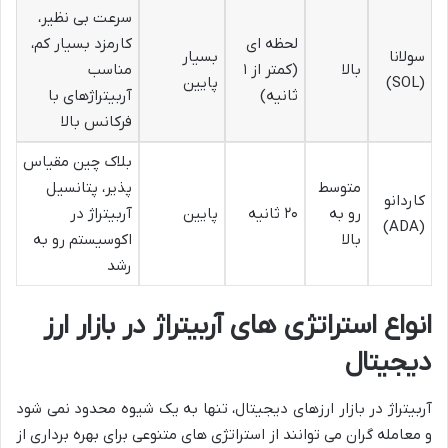
سرعت بی نظیر،
لحظه ای
کارمزد بسیار کم،
سولانا
بسیار
بالا
(کمتر از ۱
مناسب
(SOL)
پایین
ثانیه)
آربیتراژهای با
فرکانس بالا
بلاک چین مقیاس
متوسط
پذیر، پتانسیل
کاردانو
رو به
۲۰ ثانیه
پایین
آربیتراژ در
(ADA)
بالا
اکوسیستم رو به
رشد
انواع استراتژی های آربیتراژ در بازار ارز
دیجیتال
آربیتراژ در بازار ارزهای دیجیتال، تنها به یک شیوه محدود نمی شود
و معامله گران می توانند از استراتژی های متنوعی برای بهره برداری از