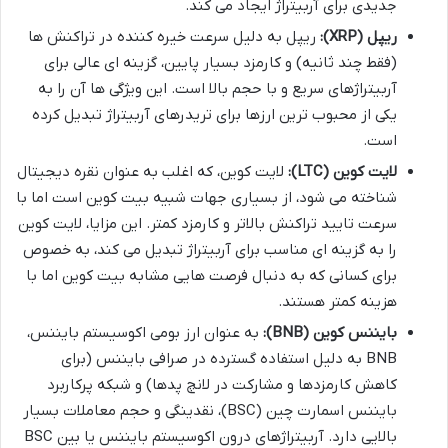
جدیدی برای آربیتراژ ایجاد می کند.
ریپل (XRP):
ریپل به دلیل سرعت خیره کننده در تراکنش ها
(فقط چند ثانیه) و کارمزد بسیار پایین، گزینه ای عالی برای
آربیتراژهای سریع و با حجم بالا است. این ویژگی ها آن را به
یکی از محبوب ترین ارزها برای تریدرهای آربیتراژ تبدیل کرده
است.
لایت کوین (LTC):
لایت کوین، که اغلب به عنوان نقره دیجیتال
شناخته می شود، از بسیاری جهات شبیه بیت کوین است اما با
سرعت تایید تراکنش بالاتر و کارمزد کمتر. این مزایا، لایت کوین
را به گزینه ای مناسب برای آربیتراژ تبدیل می کند، به خصوص
برای کسانی که به دنبال فرصت هایی مشابه بیت کوین اما با
هزینه کمتر هستند.
بایننس کوین (BNB):
به عنوان ارز بومی اکوسیستم بایننس،
BNB به دلیل استفاده گسترده در صرافی بایننس (برای
کاهش کارمزدها و مشارکت در لانچ پدها) و شبکه پرکاربرد
بایننس اسمارت چین (BSC)، نقدینگی و حجم معاملات بسیار
بالایی دارد. آربیتراژهای درون اکوسیستم بایننس یا بین BSC