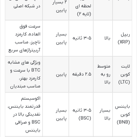
۲ بسیار
لحظه ای
در شبکه اصلی
پایین
(لایه ۲)
سرعت فوق
ریپل
بسیار
العاده، کارمزد
بالا
۳-۵ ثانیه
(XRP)
پایین
ناچیز، مناسب
آربیتراژهای سریع
ویژگی های مشابه
لایت
متوسط
BTC با سرعت و
کوین
رو به
۲.۵ دقیقه
پایین
کارمزد بهتر،
(LTC)
بالا
مناسب مبتدیان
اکوسیستم
بایننس
قدرتمند بایننس،
بسیار
۳-۵ ثانیه
بسیار
کوین
نقدینگی بالا در
بالا
(BSC)
پایین
(BNB)
BSC و صرافی
بایننس