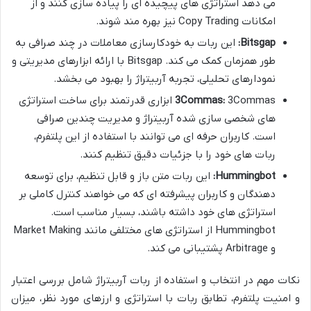
می دهد استراتژی های پیچیده ای را پیاده سازی کنند و از
امکانات Copy Trading نیز بهره مند شوند.
Bitsgap:
این ربات به خودکارسازی معاملات در چند صرافی به
طور همزمان کمک می کند. Bitsgap با ارائه ابزارهای مدیریتی و
نمودارهای تحلیلی، تجربه آربیتراژ را بهبود می بخشد.
3Commas:
3Commas ابزاری قدرتمند برای ساخت استراتژی
های شخصی سازی شده آربیتراژ و مدیریت چندین صرافی
است. کاربران حرفه ای می توانند با استفاده از این پلتفرم،
ربات های خود را با جزئیات دقیق تنظیم کنند.
Hummingbot:
این ربات متن باز و قابل تنظیم، برای توسعه
دهندگان و کاربران پیشرفته ای که می خواهند کنترل کاملی بر
استراتژی های خود داشته باشند، بسیار مناسب است.
Hummingbot از استراتژی های مختلفی مانند Market Making
و Arbitrage پشتیبانی می کند.
نکات مهم در انتخاب و استفاده از ربات آربیتراژ شامل بررسی اعتبار
و امنیت پلتفرم، تطابق ربات با استراتژی و ارزهای مورد نظر، میزان