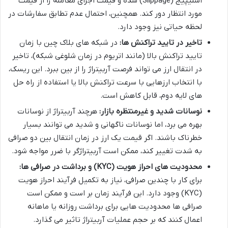
اسلیپیج (Slippage) شده و قیمت اجرای معامله را از قیمت
مورد انتظار دور کند. همچنین، احتمال عدم تطابق سفارشات در
لحظه حیاتی نیز وجود دارد.
تاخیر در تایید تراکنش ها:
در شبکه های بلاک چین با زمان
تایید تراکنش بالا (مانند اتریوم در زمان شلوغی شبکه)، تاخیر
در انتقال ارز می تواند فرصت آربیتراژ را از بین ببرد. این ریسک،
با انتخاب ارزهایی با سرعت تراکنش بالا یا استفاده از راه حل
های لایه دوم، قابل کاهش است.
نوسانات شدید و غیرمنتظره بازار:
هرچند آربیتراژ از نوسانات
بهره می برد، اما نوسانات ناگهانی و شدید می توانند بسیار
خطرناک باشند. اگر قیمت یک ارز در زمان انتقال بین دو صرافی
به شدت تغییر کند، ممکن است آربیتراژگر با ضرر مواجه شود.
محدودیت های احراز هویت (KYC) و برداشت در صرافی ها:
برای کار با چندین صرافی، نیاز به تکمیل فرآیند احراز هویت
(KYC) وجود دارد. این فرآیند زمان بر است و ممکن است
صرافی ها محدودیت هایی برای برداشت روزانه یا ماهانه
اعمال کنند که بر حجم عملیات آربیتراژ تاثیر می گذارد.