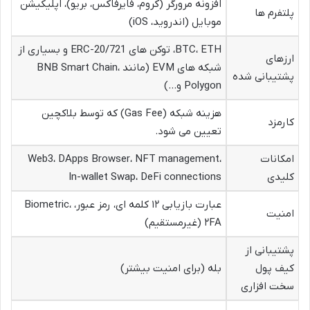
افزونه مرورگر (کروم، فایرفاکس، بریو)، اپلیکیشن
پلتفرم ها
موبایل (اندروید، iOS)
BTC، ETH، توکن های ERC-20/721 و بسیاری از
ارزهای
شبکه های EVM (مانند BNB Smart Chain،
پشتیبانی شده
Polygon و…)
هزینه شبکه (Gas Fee) که توسط بلاکچین
کارمزد
تعیین می شود.
امکانات
Web3، DApps Browser، NFT management،
کلیدی
In-wallet Swap، DeFi connections
عبارت بازیابی ۱۲ کلمه ای، رمز عبور، Biometric،
امنیت
۲FA (غیرمستقیم)
پشتیبانی از
کیف پول
بله (برای امنیت بیشتر)
سخت افزاری