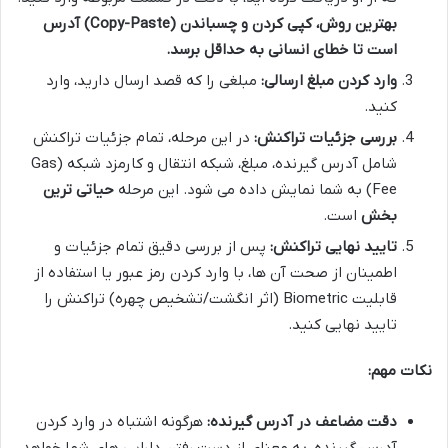
بهترین روش، کپی کردن و چسباندن (Copy-Paste) آدرس
است تا خطای انسانی به حداقل برسد.
وارد کردن مبلغ ارسالی:
مبلغی را که قصد ارسال دارید، وارد
کنید.
بررسی جزئیات تراکنش:
در این مرحله، تمام جزئیات تراکنش
شامل آدرس گیرنده، مبلغ، شبکه انتقال و کارمزد شبکه (Gas
Fee) به شما نمایش داده می شود. این مرحله
حیاتی ترین
بخش
است.
تایید نهایی تراکنش:
پس از بررسی دقیق تمام جزئیات و
اطمینان از صحت آن ها، با وارد کردن رمز عبور یا استفاده از
قابلیت Biometric (اثر انگشت/تشخیص چهره) تراکنش را
تایید نهایی کنید.
نکات مهم:
دقت مضاعف در آدرس گیرنده:
هرگونه اشتباه در وارد کردن
آدرس گیرنده، به معنای از دست رفتن دارایی های شما خواهد