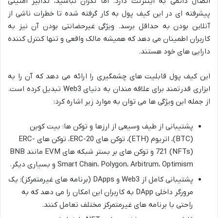
اتصال دائمی به اینترنت دارد. اما نگران نباشید، تدابیر امنیتی
پیشرفته ای در این کیف پول به کار گرفته شده تا خطرات ناشی از
آنلاین بودن به حداقل برسد. ویژگی غیرحضانتی بودن آن نیز به
کاربران اطمینان می دهد که همیشه مالک واقعی و تنها کنترل کننده
دارایی های خود هستند.
این کیف پول قابلیت های چشمگیری را ارائه می دهد که آن را به
ابزاری قدرتمند برای علاقه مندان به دنیای Web3 تبدیل کرده است.
از جمله این ویژگی ها می توان به موارد زیر اشاره کرد:
پشتیبانی از طیف وسیعی از ارزها و توکن ها: بیت کوین
(BTC)، اتریوم (ETH)، توکن های ERC-20، توکن های ERC-
721 (NFTs) و توکن های بر بستر شبکه های EVM مانند BNB
Smart Chain، Polygon، Arbitrum، Optimism و بسیاری دیگر.
پشتیبانی کامل از Web3 و DApps (برنامه های غیرمتمرکز): یک
مرورگر داخلی DApp به کاربران این امکان را می دهد که به
راحتی با برنامه های غیرمتمرکز مختلف تعامل کنند.