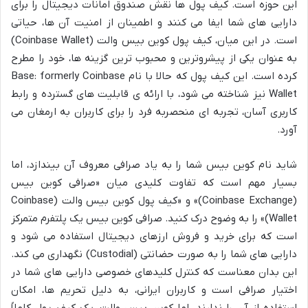
این حوزه است. کیف پول ها نقش صندوق امانات دیجیتال را برای
دارایی های شما ایفا می کنند و اطمینان از امنیت آن ها، حیاتی
است. در این میان، کیف پول کوین بیس والت (Coinbase Wallet)
به عنوان یکی از پیشروترین و محبوب ترین گزینه ها، خود را مطرح
کرده است. این کیف پول که حالا با نام Base: formerly Coinbase
Wallet نیز شناخته می شود، با ارائه ی قابلیت های گسترده و رابط
کاربری آسان، تجربه ای منحصربه فرد را برای کاربران به ارمغان می
آورد.
شاید نام کوین بیس شما را به یاد صرافی معروف آن بیندازد، اما
بسیار مهم است که تفاوت کلیدی میان «صرافی کوین بیس
(Coinbase Exchange)» و «کیف پول کوین بیس والت (Coinbase
Wallet)» را به وضوح درک کنید. صرافی کوین بیس یک پلتفرم متمرکز
است که برای خرید و فروش ارزهای دیجیتال استفاده می شود و
دارایی های شما را به صورت حضانتی (Custodial) نگهداری می کند.
این بدان معناست که کنترل کلیدهای خصوصی دارایی های شما در
اختیار صرافی است و کاربران ایرانی، به دلیل تحریم ها، امکان
استفاده از آن را ندارند. اما کوین بیس والت، یک کیف پول کاملاً