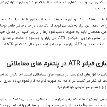
ن گیری، می توان نمادهای با نوسانات بالا را فیلتر کرد و برای استراتژی ها
ت پایین.
تفاوت اساسی بین فیلتر ATR و اندیکاتور ATR در عملکرد و کاربرد آن ها نهفته است. اندیکاتور ATR صرف
 می دهد. این ابزار به شما می گوید که یک نماد در حال حاضر چقدر نوسا
خاص، همچنان باید به صورت دستی نمودارها را بررسی کنید. در مقابل، فیلت
ATR یک مکانیزم غربال گری فعال است که بر اساس خروجی اندیکاتور ATR، کل بازار را جستجو و نمادهای مطاب
معیارهای شما را شناسایی می کند. به عبارت دیگر، اندیکاتور ATR ابزاری برای تحلیل اس
تفرم های معاملاتی
ز فیلتر ATR، نیازمند آشنایی با ابزارهای کدنویسی در پلتفرم های معاملاتی است. اما نگران نباشی
ست که فکر می کنید. در ادامه، به صورت گام به گام نحوه پیاده سازی ای
ویو و متاتریدر، بررسی خواهیم کرد.
ویسی کوچکی هستند که به پلتفرم های معاملاتی امکان می دهند تا وظای
یپت ها معمولاً یک بار اجرا می شوند و سپس عملیاتی را انجام می دهند