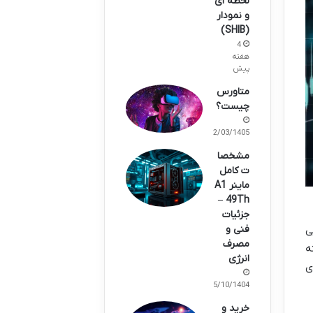
لحظه ای
و نمودار
(SHIB)
4
هفته
پیش
متاورس
چیست؟
02/03/1405
مشخصا
ت کامل
ماینر A1
49Th –
جزئیات
فنی و
ی
مصرف
ه
انرژی
ی
15/10/1404
خرید و