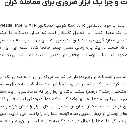
دیکاتور ATR چیست و چرا یک ابزار ضروری برای معامله گران
برای درک مفهوم فیلتر اندیکاتور ATR، ابتدا باید با خود اندیکاتور ATR آشنا شویم. اندیکاتور ATR یا 
اقعی، یک معیار کلیدی در تحلیل تکنیکال است که میزان نوسانات یا حرک
شخص اندازه گیری می کند. این اندیکاتور به جای جهت حرکت قیمت، صرفا
که قیمت در یک بازه زمانی معین، چقدر جابجا شده است. این ابزار ب
خود را بر اساس نوسانات واقعی بازار مدیریت کنند، نه بر اساس یک عد
 گامی فراتر از صرفاً نمایش نوسانات بر روی نمودار می گذارد. می توان آن را به عنوان یک ابز
 کرد. تصور کنید که در بازاری با هزاران نماد معاملاتی، به دنبال سهام
هستید که نوسانات روزانه آن از یک مقدار مشخص (مثلاً ۲ درصد) بیشتر باشد یا رمزارزی که نوساناتش از یک 
پایین تر (مثلاً ۰.۵ درصد) فراتر نرود. جستجوی دستی این نمادها نه تنها 
 فیلتر، با استفاده از منطق برنامه نویسی، کل بازار را اسکن کرده و تنه
های نوسانی از پیش تعیین شده توسط شما را دارا باشند. این فرایند، شبی
خستگی، داده ها را غربال می کند و گزینه های مناسب را روی میز شما م