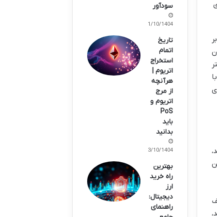
ی
سودآور
11/10/1404
اً یک خط بر
تاریخ
اتمام
ن
استخراج
ر
اتریوم |
ق با
هرآنچه
ت، در حالی که فیلتر ATR ابزاری
از مرج
اتریوم و
PoS
باید
بدانید
د،
13/10/1404
ن
بهترین
راه خرید
ارز
دیجیتال:
ف
راهنمای
،