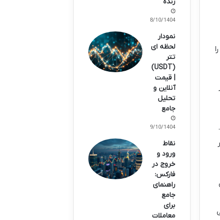
زنده
08/10/1404
نمودار
لحظه ای
ا
تتر
(USDT)
| قیمت
آنلاین و
تحلیل
جامع
09/10/1404
نقاط
ورود و
خروج در
فارکس:
ی
راهنمای
جامع
برای
ی
معاملات