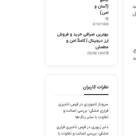
جامع
تی
(آسان و
امن)
یل
14/10/1404
بهترین صرافی خرید و فروش
ارز دیجیتال | کاملاً امن و
مطمئن
،
28/08/1404
هد
نظرات کاربران
سروناز لاجوردی
در
قرص تاخیری
فراری مشکی؛ بررسی اصالت و
تفاوت با سایر رنگ‌ها
دلبر زیوری
در
قرص تاخیری فراری
مشکی؛ بررسی اصالت و تفاوت با