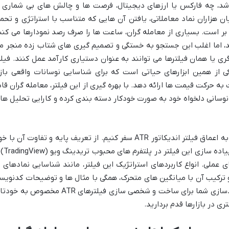
اشد، چه فارکس یا ارزهای دیجیتال، فرصت ها و چالش های بی شماری ر
ن هزاران نماد معاملاتی، یافتن آن هایی که متناسب با استراتژی و تحم
ر است. بسیاری از معامله گران، ساعت ها را صرف رصد نمودارها می کنن
نند، اما اغلب این جستجو به خستگی و تصمیم گیری های شتاب زده منجر م
ری یا همان فیلترها می توانند به عنوان دستیاری کارآمد عمل کنند. فیلت
اتور ATR (Average True Range)، یکی از همین ابزارهای حیاتی است که برای شناسایی نوسانات واقعی باز
 حرکت قیمت ها ارائه دهد. با بهره گیری از این فیلتر، معامله گران قاد
 نوسانی دلخواه خود به صورت خودکار دسته بندی کرده و کارایی تحلیل ها
در این مسیر پرهیجان، با ما همراه شوید تا به اعماق فیلتر اندیکاتور ATR سفر کنیم. از تعریف پایه و تفاوت آن با
اندیکاتور ATR گرفته تا آموزش گام به گام پ
 استفاده از کدهای عملی. انواع کاربردهای استراتژیک این فیلتر، مانند شناسایی نمادهای 
 و ترکیب آن با میانگین های متحرک، همگی با مثال ها و توضیحات کدنویس
جامع ارائه خواهند شد. هدف نهایی، توانمندسازی شما برای ساخت و شخصی سازی فیلترهای ATR مخصوص ب
ی در بازارها قدم بردارید.