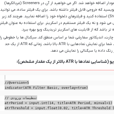
Editor کلیک کنید. اندیکاتور شما به نمودار اضافه خواهد شد. اگر می خواهید از آن در Screeners (غربالگرها)
بنویسید که خروجی قابل فیلتر داشته باشد. برای یک فیلتر ساده، می توانید
از بخش اسکرینر سهام (Stock Screener) استفاده کنید و فیلترهای دلخواه خود را اضافه نمایید. هرچند کد زیر
می شود و نه یک فیلتر مستقیم در اسکرینر. برای استفاده به عنوان فیلتر
 تر باشد که از قابلیت های اسکرینر تریدینگ ویو بهره ببرد.
ارت، اندیکاتور سفارشی شما بر اساس منطق کد، سیگنال ها یا خطوطی را
نمایش می دهد. به عنوان مثال، اگر کد شما برای نمایش نمادهایی با ATR بالا باشد، زمانی که ATR از یک حد
 رنگ داده یا سیگنالی را نمایش می دهد.
//@version=5

indicator(ATR Filter Basic, overlay=true)

// تنظیمات ورودی

atrPeriod = input.int(14, title=ATR Period, minval=1)

atrThreshold = input.float(0.02, title=ATR Threshold (