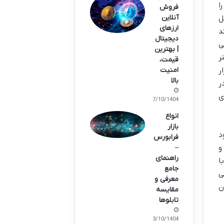
ا
فروش
آنلاین
ل
ارزهای
د
دیجیتال
ی
| بهترین
ر
قیمت،
ار
امنیت
بالا
ر
ی
07/10/1404
انواع
بازار
 خود
فرابورس
یاده سازی این فیلتر در پلتفرم های محبوب تریدینگ ویو (TradingView) و
–
راهنمای
با
جامع
ی
معرفی و
ه خودتان
مقایسه
تابلوها
03/10/1404