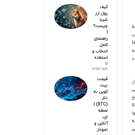
کیف
پول ارز
شیبا
چیست؟
Average True
|
ت
راهنمای
ً
کامل
ه
انتخاب و
استفاده
د
15/09/1404
قیمت
ار
بیت
ی
کوین به
سطح
دلار
(BTC) |
وقت گیر، بلکه عملاً غیرممکن است. فیلتر ATR
لحظه
ا
ای،
ه
آنلاین و
ی
نمودار