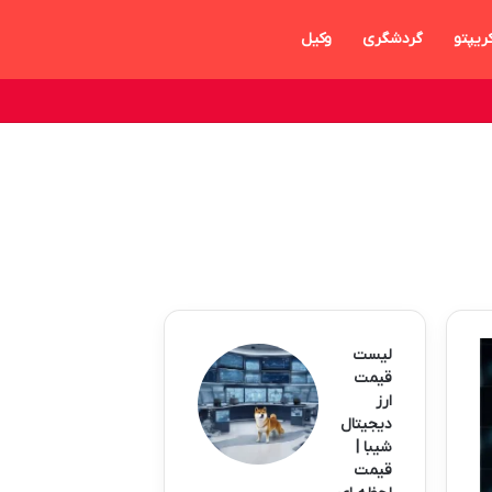
ریپتو
گردشگری
وکیل
لیست
قیمت
ارز
دیجیتال
شیبا |
قیمت